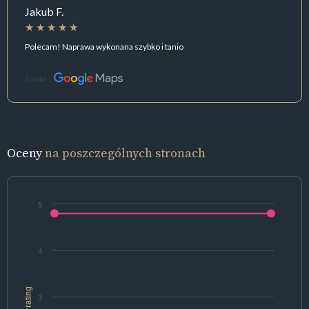
Jakub F.
Polecam! Naprawa wykonana szybko i tanio
Źródło:
Oceny
na poszczególnych stronach
5
4
rating
3