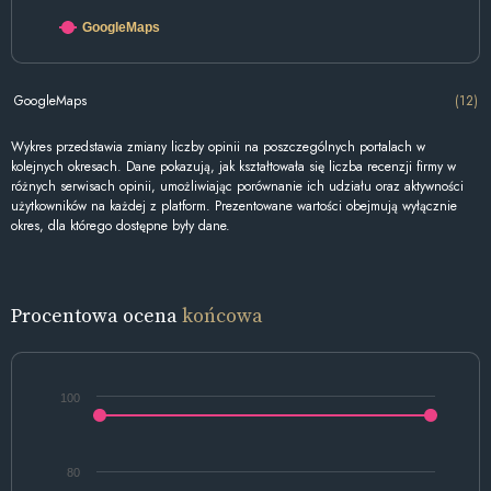
GoogleMaps
GoogleMaps
(12)
Wykres przedstawia zmiany liczby opinii na poszczególnych portalach w
kolejnych okresach. Dane pokazują, jak kształtowała się liczba recenzji firmy w
różnych serwisach opinii, umożliwiając porównanie ich udziału oraz aktywności
użytkowników na każdej z platform. Prezentowane wartości obejmują wyłącznie
okres, dla którego dostępne były dane.
Procentowa ocena
końcowa
100
80