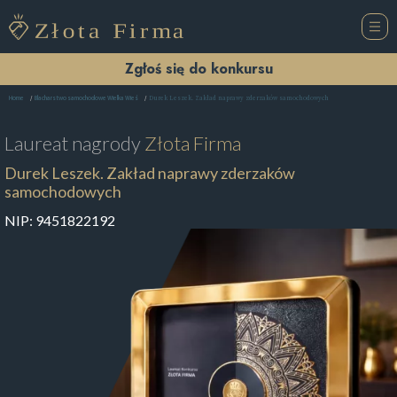
Zgłoś się do konkursu
Durek Leszek. Zakład naprawy zderzaków samochodowych
Home
Blacharstwo samochodowe Wielka Wieś
Laureat nagrody
Złota Firma
Durek Leszek. Zakład naprawy zderzaków
samochodowych
NIP:
9451822192