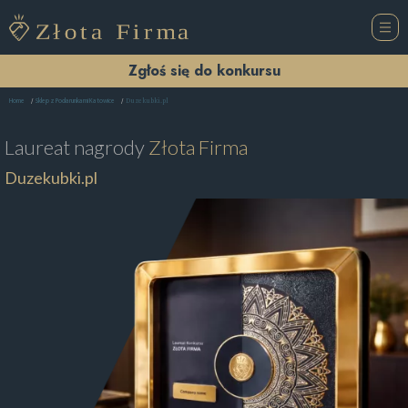
Zgłoś się do konkursu
Duzekubki.pl
Home
Sklep z Podarunkami Katowice
Laureat nagrody
Złota Firma
Duzekubki.pl