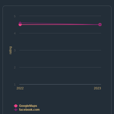
5
4
rating
3
2
1
2022
2023
GoogleMaps
facebook.com