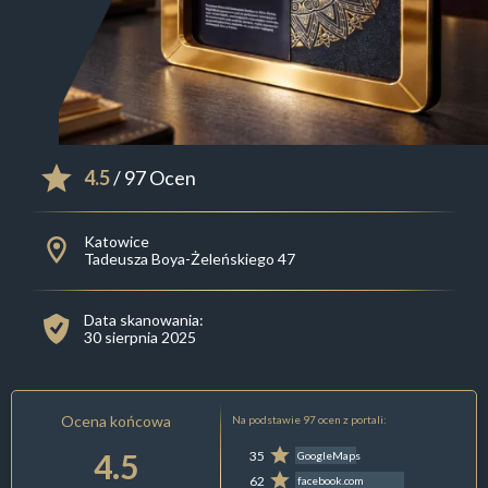
4.5
/ 97 Ocen
Katowice
Tadeusza Boya-Żeleńskiego 47
Data skanowania:
30 sierpnia 2025
Ocena końcowa
Na podstawie 97 ocen z portali:
4.5
35
GoogleMaps
62
facebook.com