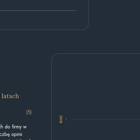
 latach
(5)
Ilość
5
h do firmy w
czbę opinii