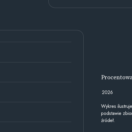
Procentow
2026
Wykres ilustru
podstawie zbior
źródeł.