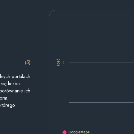
Ilość
(5)
5
lnych portalach
się liczba
 porównanie ich
form.
 którego
GoogleMaps