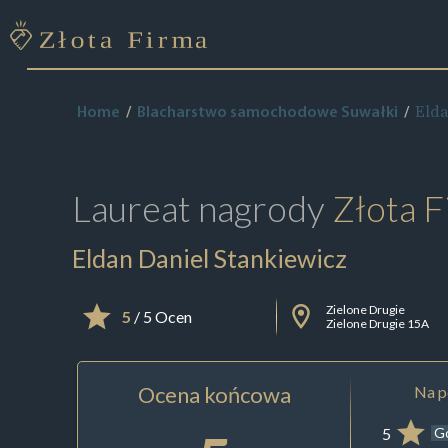
Elda
Home
Blacharstwo samochodowe Suwałki
Laureat nagrody
Złota F
Eldan Daniel Stankiewicz
Zielone Drugie
5
/ 5 Ocen
Zielone Drugie 15A
Ocena końcowa
Na p
5
G