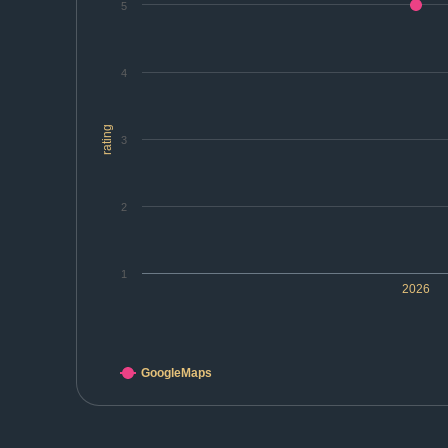
5
4
rating
3
2
1
2026
GoogleMaps