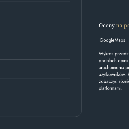
Oceny
na p
GoogleMaps
Wykres przedst
portalach opin
uruchomienia p
użytkowników. 
zobaczyć różn
platformami.