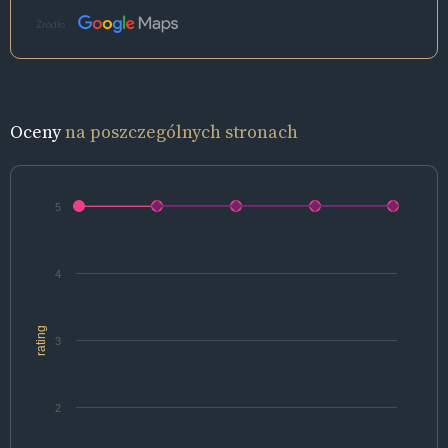
Źródło:
Oceny
na poszczególnych stronach
5
4
rating
3
2