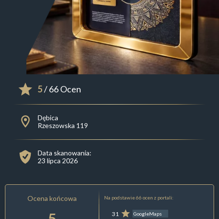
5
/ 66 Ocen
Dębica
Rzeszowska 119
Data skanowania:
23 lipca 2026
Ocena końcowa
Na podstawie 66 ocen z portali:
5
31
GoogleMaps