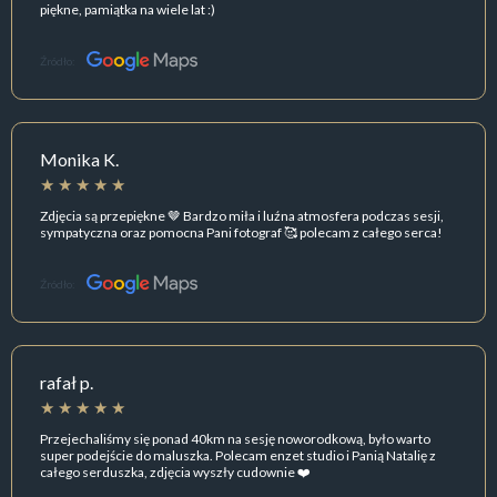
piękne, pamiątka na wiele lat :)
Źródło:
Monika K.
Zdjęcia są przepiękne 🤎 Bardzo miła i luźna atmosfera podczas sesji,
sympatyczna oraz pomocna Pani fotograf 🥰 polecam z całego serca!
Źródło:
rafał p.
Przejechaliśmy się ponad 40km na sesję noworodkową, było warto
super podejście do maluszka. Polecam enzet studio i Panią Natalię z
całego serduszka, zdjęcia wyszły cudownie ❤️