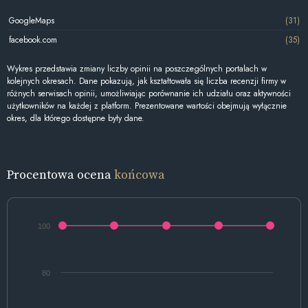
GoogleMaps
(31)
facebook.com
(35)
Wykres przedstawia zmiany liczby opinii na poszczególnych portalach w
kolejnych okresach. Dane pokazują, jak kształtowała się liczba recenzji firmy w
różnych serwisach opinii, umożliwiając porównanie ich udziału oraz aktywności
użytkowników na każdej z platform. Prezentowane wartości obejmują wyłącznie
okres, dla którego dostępne były dane.
Procentowa ocena
końcowa
100
80