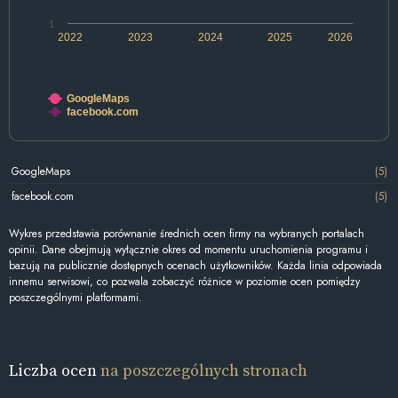
1
2022
2023
2024
2025
2026
GoogleMaps
facebook.com
GoogleMaps
(5)
facebook.com
(5)
Wykres przedstawia porównanie średnich ocen firmy na wybranych portalach
opinii. Dane obejmują wyłącznie okres od momentu uruchomienia programu i
bazują na publicznie dostępnych ocenach użytkowników. Każda linia odpowiada
innemu serwisowi, co pozwala zobaczyć różnice w poziomie ocen pomiędzy
poszczególnymi platformami.
Liczba ocen
na poszczególnych stronach