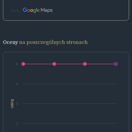
Źródło:
Oceny
na poszczególnych stronach
5
4
rating
3
2