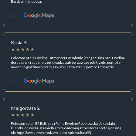
Bardzo miła osoba.
Źródło:
Kasia B.
Polecam panią Ewelinę . Atmosfera w salonie jest genialna pani Ewelina
doradza jak i super przeprowadza zabiegi zawsze gdy trzeba pomoże
nawet po godzinach pracy zawsze jest w stanie pomóc i doradzić
Źródło:
Malgorzata S.
Polecam salon ER Esthetic i Panią Ewelinę Rostkowską. Jako stała
klientka od wielu lat uwielbiam tą cudowną atmosferę i profesjonalną
obsługę. Zawsze wychodzę w pełni zadowolona🥰