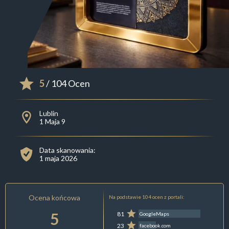
5
/ 104 Ocen
Lublin
1 Maja 9
Data skanowania:
1 maja 2026
Ocena końcowa
Na podstawie 104 ocen z portali:
5
81
GoogleMaps
23
facebook.com