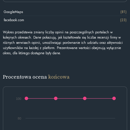
GoogleMaps
(81)
facebook.com
(23)
Wykres przedstawia zmiany liczby opinii na poszczególnych portalach w
kolejnych okresach. Dane pokazują, jak kształtowała się liczba recenzji firmy w
różnych serwisach opinii, umożliwiając porównanie ich udziału oraz aktywności
użytkowników na każdej z platform. Prezentowane wartości obejmują wyłącznie
okres, dla którego dostępne były dane.
Procentowa ocena
końcowa
100
80