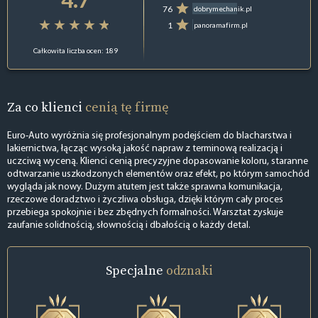
76
dobrymechanik.pl
1
panoramafirm.pl
Całkowita liczba ocen: 189
Za co klienci
cenią tę firmę
Euro-Auto wyróżnia się profesjonalnym podejściem do blacharstwa i
lakiernictwa, łącząc wysoką jakość napraw z terminową realizacją i
uczciwą wyceną. Klienci cenią precyzyjne dopasowanie koloru, staranne
odtwarzanie uszkodzonych elementów oraz efekt, po którym samochód
wygląda jak nowy. Dużym atutem jest także sprawna komunikacja,
rzeczowe doradztwo i życzliwa obsługa, dzięki którym cały proces
przebiega spokojnie i bez zbędnych formalności. Warsztat zyskuje
zaufanie solidnością, słownością i dbałością o każdy detal.
Specjalne
odznaki