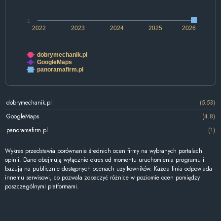
1
2022
2023
2024
2025
2026
dobrymechanik.pl
GoogleMaps
panoramafirm.pl
dobrymechanik.pl
(5.53)
GoogleMaps
(4.8)
panoramafirm.pl
(1)
Wykres przedstawia porównanie średnich ocen firmy na wybranych portalach
opinii. Dane obejmują wyłącznie okres od momentu uruchomienia programu i
bazują na publicznie dostępnych ocenach użytkowników. Każda linia odpowiada
innemu serwisowi, co pozwala zobaczyć różnice w poziomie ocen pomiędzy
poszczególnymi platformami.