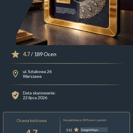
4.7
/ 189 Ocen
ul. Sztabowa 26
Warszawa
Data skanowania:
22 lipca 2026
Ocena końcowa
Na podstawie 189 ocen z portali:
4.7
112
GoogleMaps