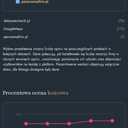
panoramafirm.pl
dobrymechanik.pl
(76)
GoogleMaps
(112)
panoramafirm.pl
(1)
Wykres przedstawia zmiany liczby opinii na poszczególnych portalach w
kolejnych okresach. Dane pokazują, jak kształtowała się liczba recenzji firmy w
różnych serwisach opinii, umożliwiając porównanie ich udziału oraz aktywności
użytkowników na każdej z platform. Prezentowane wartości obejmują wyłącznie
okres, dla którego dostępne były dane.
Procentowa ocena
końcowa
100