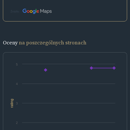
Źródło:
Oceny
na poszczególnych stronach
5
4
rating
3
2