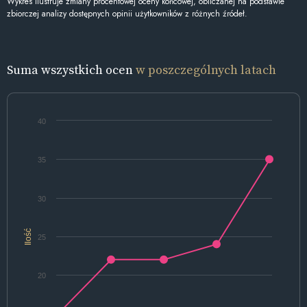
Wykres ilustruje zmiany procentowej oceny końcowej, obliczanej na podstawie
zbiorczej analizy dostępnych opinii użytkowników z różnych źródeł.
Suma wszystkich ocen
w poszczególnych latach
40
35
30
Ilość
25
20