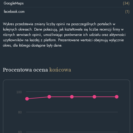
GoogleMaps
(34)
facebook.com
(1)
Wykres przedstawia zmiany liczby opinii na poszczególnych portalach w
kolejnych okresach. Dane pokazują, jak kształtowała się liczba recenzji firmy w
różnych serwisach opinii, umożliwiając porównanie ich udziału oraz aktywności
użytkowników na każdej z platform. Prezentowane wartości obejmują wyłącznie
okres, dla którego dostępne były dane.
Procentowa ocena
końcowa
100
80
60