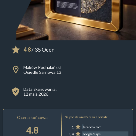
4.8
/ 35 Ocen
Maków Podhalański
Osiedle Sarnowa 13
Data skanowania:
12 maja 2026
Ocena końcowa
Na podstawie 35 ocen z portali:
4.8
1
facebook.com
34
GoogleMaps