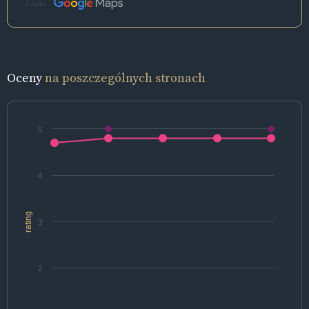
Źródło:
Oceny
na poszczególnych stronach
5
4
rating
3
2