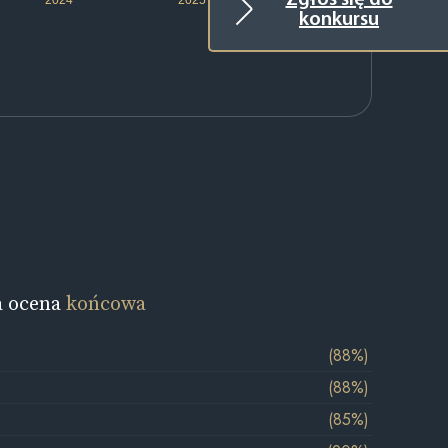
Zgłoś się do
konkursu
a ocena
końcowa
(88%)
(88%)
(85%)