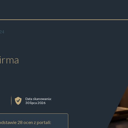
24
irma
Data skanowania:
30 lipca 2026
dstawie 28 ocen z portali: