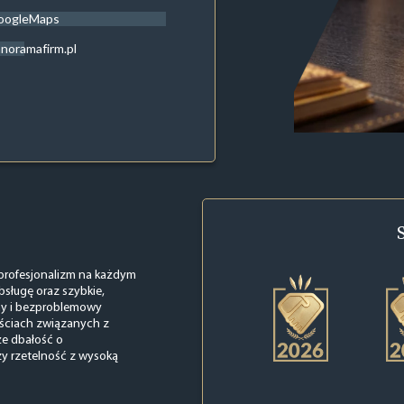
oogleMaps
noramafirm.pl
n profesjonalizm na każdym
bsługę oraz szybkie,
ny i bezproblemowy
ościach związanych z
e dbałość o
zy rzetelność z wysoką