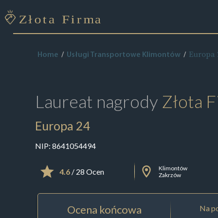
Europa 
Home
Usługi Transportowe Klimontów
Laureat nagrody
Złota F
Europa 24
NIP:
8641054494
Klimontów
4.6
/ 28 Ocen
Zakrzów
Ocena końcowa
Na po