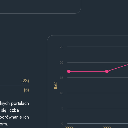
25
20
15
(23)
Ilość
(5)
10
lnych portalach
5
się liczba
 porównanie ich
form.
0
2022
2023