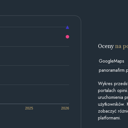
Oceny
na p
GoogleMaps
panoramafirm.p
Wykres przedst
portalach opin
uruchomienia p
użytkowników. 
2025
2026
zobaczyć różn
platformami.