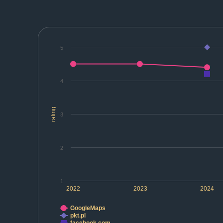
5
4
rating
3
2
1
2022
2023
2024
GoogleMaps
pkt.pl
facebook.com