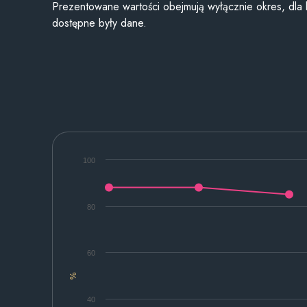
Prezentowane wartości obejmują wyłącznie okres, dla
dostępne były dane.
100
80
60
%
40