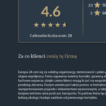
4.6
23
G
5
pa
Całkowita liczba ocen: 28
Za co klienci
cenią tę firmę
Europa 24 ceni się za solidną organizację, terminowość i pełe
etapie współpracy. Firma zapewnia świetny kontakt, sprawną o
fachowe wsparcie, dzięki czemu klienci mogą liczyć na wygod
przebieg zlecenia. Dużym atutem jest także pomoc w formaln
wyrejestrowaniem pojazdu i dokumentami wywozowymi, a takż
bezpieczeństwo auta podczas transportu. To partner, który łąc
kulturą obsługi i buduje zaufanie od pierwszego kontaktu.