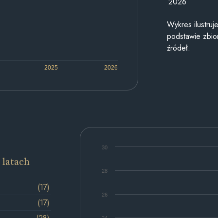
2026
Wykres ilustru
podstawie zbior
źródeł.
2025
2026
30
 latach
28
(17)
26
(17)
24