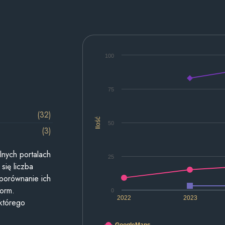
100
75
(32)
Ilość
50
(3)
lnych portalach
25
się liczba
 porównanie ich
form.
0
2022
2023
 którego