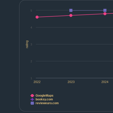
5
4
rating
3
2
1
2022
2023
2024
GoogleMaps
booksy.com
revieweuro.com