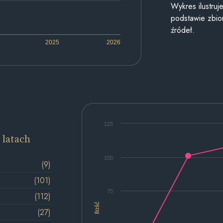
Wykres ilustru
podstawie zbior
źródeł.
2025
2026
125
 latach
100
(9)
(101)
75
(112)
Ilość
(27)