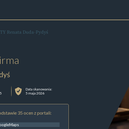
Y Renata Duda-Pydyś
irma
dyś
Data skanowania:
15
5 maja 2026
dstawie 35 ocen z portali:
oogleMaps