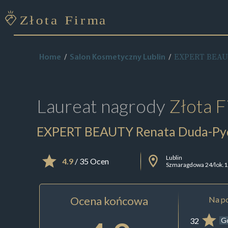
EXPERT BEAUT
Home
Salon Kosmetyczny Lublin
Laureat nagrody
Złota F
EXPERT BEAUTY Renata Duda-Py
Lublin
4.9
/ 35 Ocen
Szmaragdowa 24/lok.
Ocena końcowa
Na po
32
G