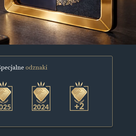
Specjalne
odznaki
+2