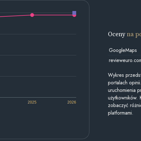
Oceny
na p
GoogleMaps
revieweuro.co
Wykres przedst
portalach opin
uruchomienia p
użytkowników. 
2025
2026
zobaczyć różn
platformami.