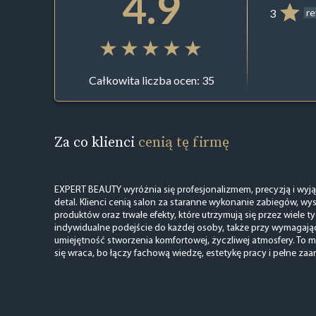
4.9
3
r
Całkowita liczba ocen: 35
Za co klienci
cenią tę firmę
EXPERT BEAUTY wyróżnia się profesjonalizmem, precyzją i wyj
detal. Klienci cenią salon za staranne wykonanie zabiegów, w
produktów oraz trwałe efekty, które utrzymują się przez wiele 
indywidualne podejście do każdej osoby, także przy wymagają
umiejętność stworzenia komfortowej, życzliwej atmosfery. To m
się wraca, bo łączy fachową wiedzę, estetykę pracy i pełne za