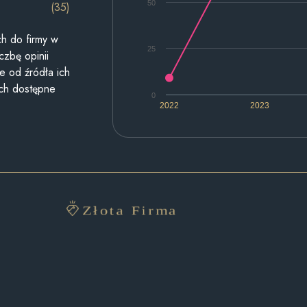
50
(35)
h do firmy w
25
czbę opinii
e od źródła ich
ych dostępne
0
2022
2023