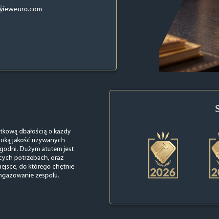
evieweuro.com
ątkową dbałością o każdy
ysoką jakość używanych
tygodni. Dużym atutem jest
cych potrzebach, oraz
iejsce, do którego chętnie
angażowanie zespołu.