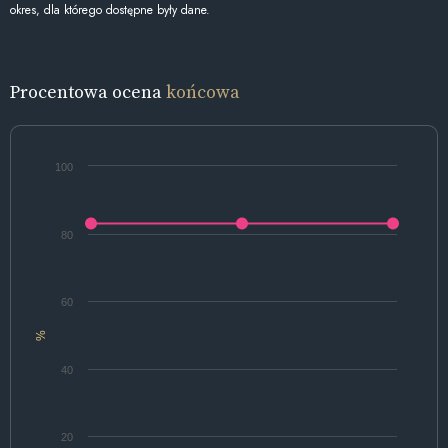
okres, dla którego dostępne były dane.
Procentowa ocena
końcowa
100
80
60
%
40
20