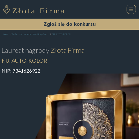
Zgłoś się do konkursu
F.U. AUTO-KOLOR
Home
Blacharstwo samochodowe Nowy Sącz
Laureat nagrody
Złota Firma
F.U. AUTO-KOLOR
NIP:
7341626922