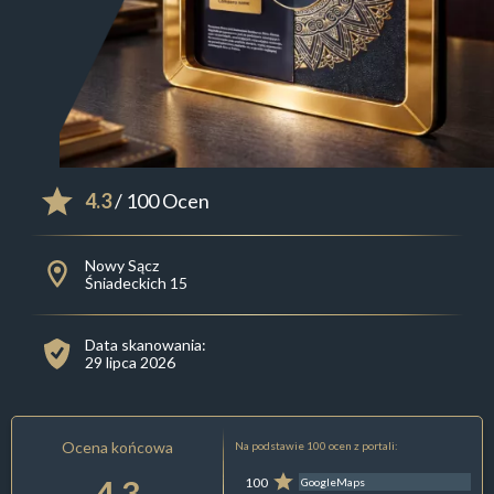
4.3
/ 100 Ocen
Nowy Sącz
Śniadeckich 15
Data skanowania:
29 lipca 2026
Ocena końcowa
Na podstawie 100 ocen z portali:
4.3
100
GoogleMaps