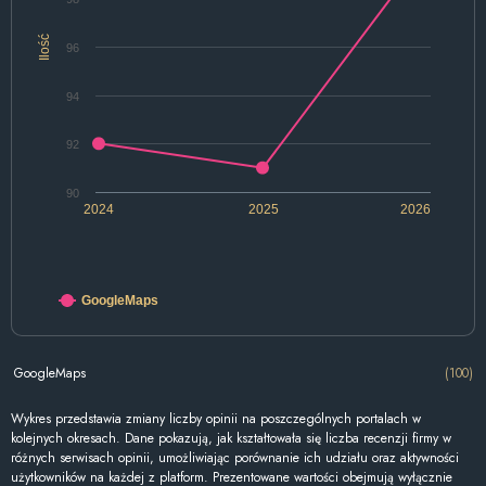
Ilość
96
94
92
90
2024
2025
2026
GoogleMaps
GoogleMaps
(100)
Wykres przedstawia zmiany liczby opinii na poszczególnych portalach w
kolejnych okresach. Dane pokazują, jak kształtowała się liczba recenzji firmy w
różnych serwisach opinii, umożliwiając porównanie ich udziału oraz aktywności
użytkowników na każdej z platform. Prezentowane wartości obejmują wyłącznie