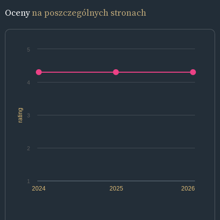
Oceny
na poszczególnych stronach
5
4
rating
3
2
1
2024
2025
2026