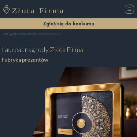
Zgłoś się do konkursu
Fabryka prezentów
Home
Sklep z Podarunkami Żywiec
Laureat nagrody
Złota Firma
Fabryka prezentów