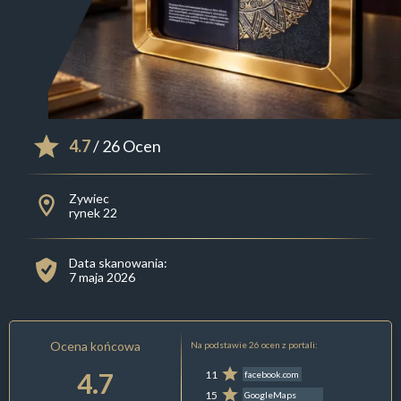
4.7
/ 26 Ocen
Zywiec
rynek 22
Data skanowania:
7 maja 2026
Ocena końcowa
Na podstawie 26 ocen z portali:
4.7
11
facebook.com
15
GoogleMaps