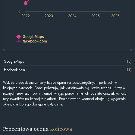
6
2022
2023
2024
2025
2026
GoogleMaps
facebook.com
GoogleMaps
(15)
facebook.com
(11)
Wykres przedstawia zmiany liczby opinii na poszczególnych portalach w
kolejnych okresach. Dane pokazują, jak kształtowała się liczba recenzji firmy w
różnych serwisach opinii, umożliwiając porównanie ich udziału oraz aktywności
użytkowników na każdej z platform. Prezentowane wartości obejmują wyłącznie
okres, dla którego dostępne były dane.
Procentowa ocena
końcowa