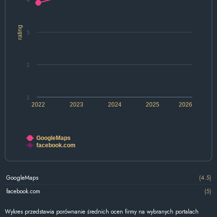
4
rating
3
2
1
2022
2023
2024
2025
2026
GoogleMaps
facebook.com
GoogleMaps
(4.5)
facebook.com
(5)
Wykres przedstawia porównanie średnich ocen firmy na wybranych portalach