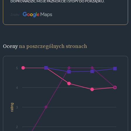
DOPROWADZIĆ MOJE PAZNOKCIE I STOPY DO PORZĄDKU.
Źródło:
Oceny
na poszczególnych stronach
5
4
rating
3
2