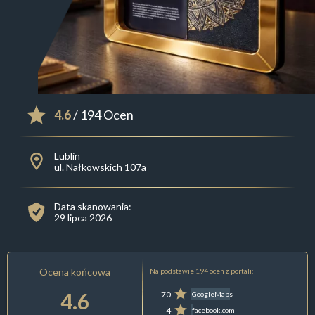
4.6
/ 194 Ocen
Lublin
ul. Nałkowskich 107a
Data skanowania:
29 lipca 2026
Ocena końcowa
Na podstawie 194 ocen z portali:
4.6
70
GoogleMaps
4
facebook.com