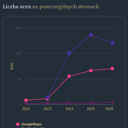
Liczba ocen
na poszczególnych stronach
150
100
Ilość
50
0
2022
2023
2024
2025
2026
GoogleMaps