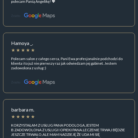
polecam Panią Angelikę! 💖
Źródło:
Hamoya _.
Polecam salon z całego serca, Pani Ewa profesjonalnie podchodzi do
klienta i to już nie pierwszy raz jak odwiedzam jej gabinet. Jestem
zadowolona z usług :)
Źródło:
barbara m.
KORZYSTAŁAM Z USŁUG PANA PODOLOGA,JESTEM
B.ZADOWOLONA Z USLUGI I OPIEKI PANA.LECZENIE TRWA,I BĘDZIE
JESZCZE TRWAŁO,ALE MAM NADZIEJĘ ŻE UDA MI SIĘ