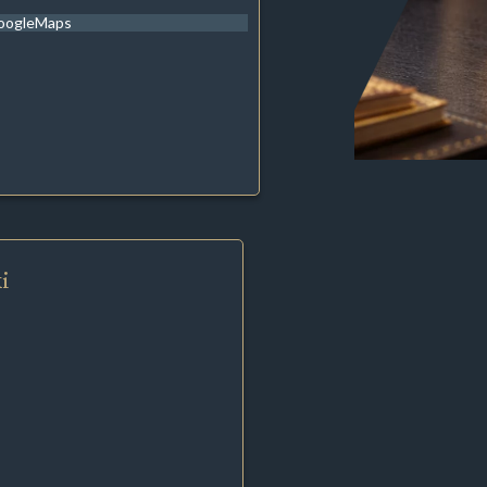
oogleMaps
i