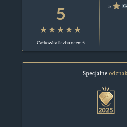
5
5
G
Całkowita liczba ocen: 5
Specjalne
odznak