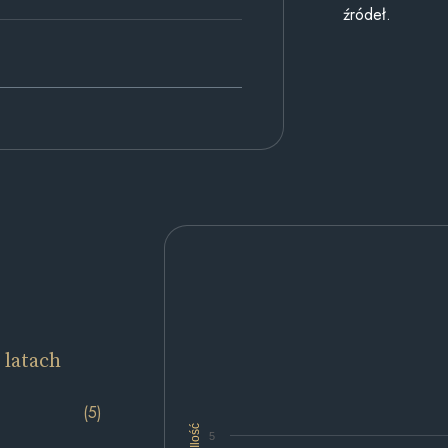
źródeł.
 latach
(5)
Ilość
5