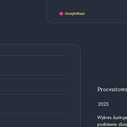
GoogleMaps
Procentow
2025
Wykres ilustru
podstawie zbior