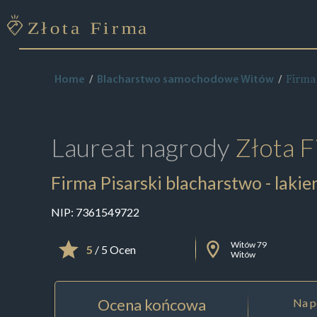
Firma
Home
Blacharstwo samochodowe Witów
Laureat nagrody
Złota F
Firma Pisarski blacharstwo - lak
NIP:
7361549722
Witów 79
5
/ 5 Ocen
Witów
Ocena końcowa
Na p