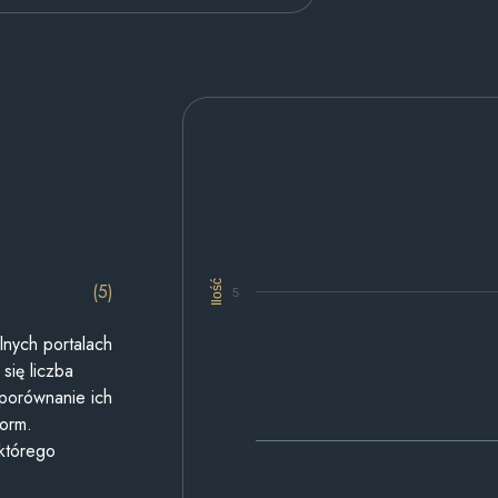
Ilość
(5)
5
lnych portalach
się liczba
 porównanie ich
form.
 którego