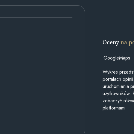
Oceny
na p
GoogleMaps
Wykres przedst
portalach opin
uruchomienia p
użytkowników. 
zobaczyć różn
platformami.