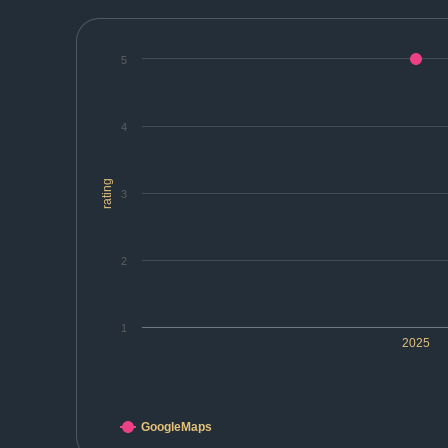
5
4
rating
3
2
1
2025
GoogleMaps