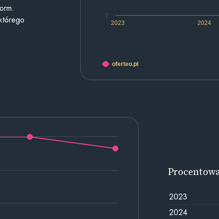
form.
7
 którego
2023
2024
oferteo.pl
Procentow
2023
2024