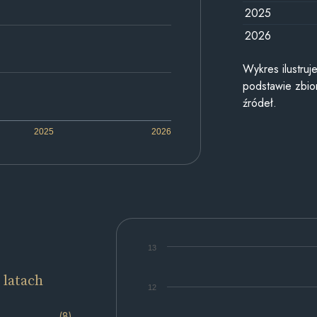
2025
2026
Wykres ilustru
podstawie zbior
źródeł.
2025
2026
13
 latach
12
(8)