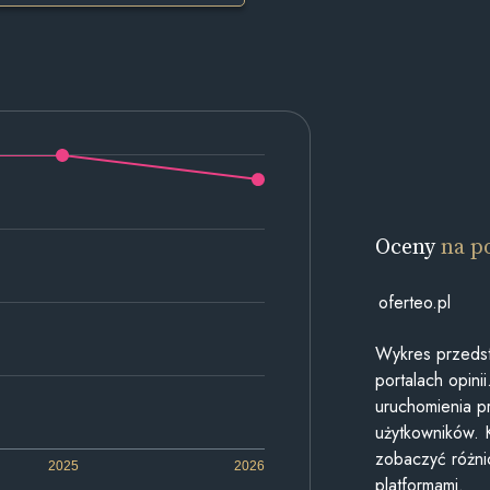
Oceny
na p
oferteo.pl
Wykres przedst
portalach opin
uruchomienia p
użytkowników. 
zobaczyć różn
2025
2026
platformami.