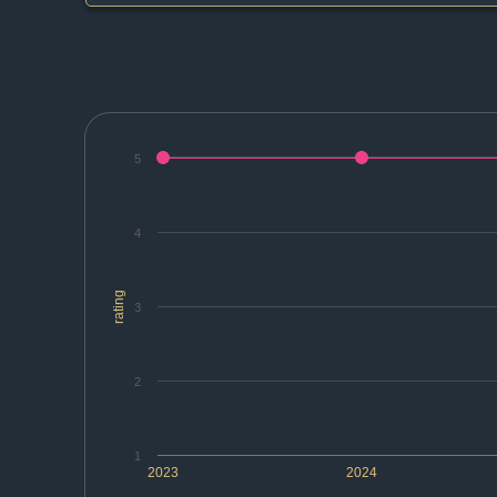
5
4
rating
3
2
1
2023
2024