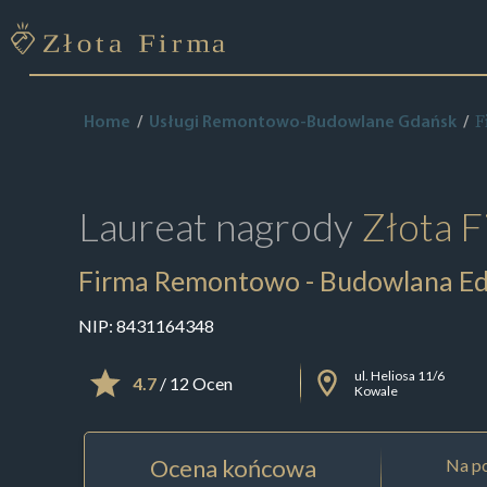
F
Home
Usługi Remontowo-Budowlane Gdańsk
Laureat nagrody
Złota F
Firma Remontowo - Budowlana Ed
NIP:
8431164348
ul. Heliosa 11/6
4.7
/ 12 Ocen
Kowale
Ocena końcowa
Na po