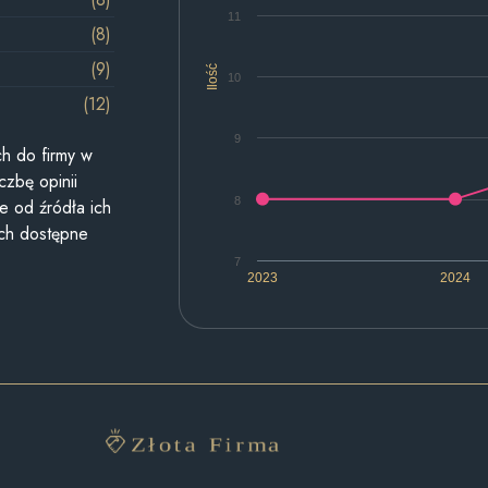
11
(8)
(9)
Ilość
10
(12)
9
h do firmy w
czbę opinii
8
e od źródła ich
ych dostępne
7
2023
2024