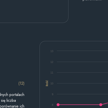
13
12
11
Ilość
(12)
10
lnych portalach
9
się liczba
8
 porównanie ich