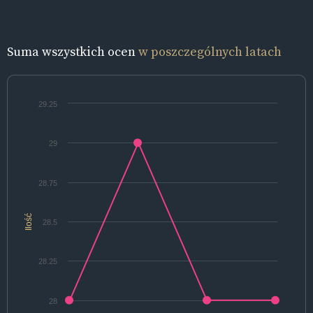
Suma wszystkich ocen
w poszczególnych latach
29.25
29
28.75
Ilość
28.5
28.25
28