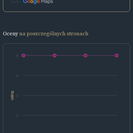
Źródło:
Oceny
na poszczególnych stronach
5
4
rating
3
2