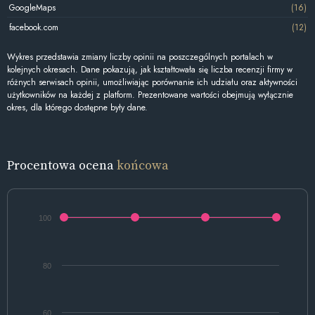
GoogleMaps
(16)
facebook.com
(12)
Wykres przedstawia zmiany liczby opinii na poszczególnych portalach w
kolejnych okresach. Dane pokazują, jak kształtowała się liczba recenzji firmy w
różnych serwisach opinii, umożliwiając porównanie ich udziału oraz aktywności
użytkowników na każdej z platform. Prezentowane wartości obejmują wyłącznie
okres, dla którego dostępne były dane.
Procentowa ocena
końcowa
100
80
60