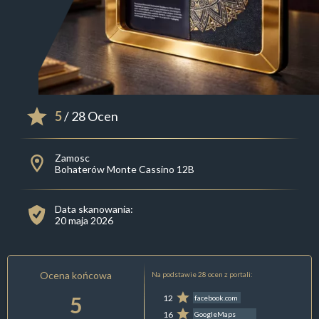
5
/ 28 Ocen
Zamosc
Bohaterów Monte Cassino 12B
Data skanowania:
20 maja 2026
Ocena końcowa
Na podstawie 28 ocen z portali:
5
12
facebook.com
16
GoogleMaps