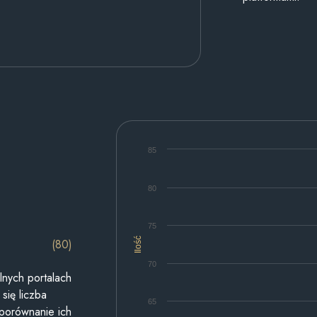
85
80
75
Ilość
(80)
70
lnych portalach
się liczba
65
 porównanie ich