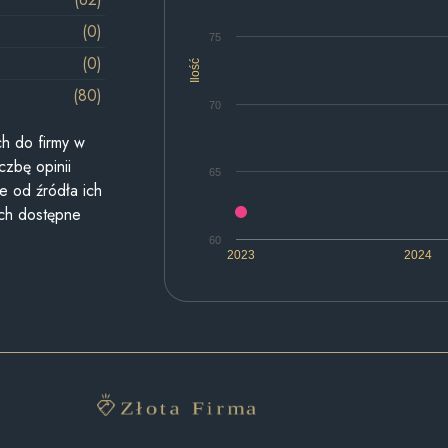
(0)
75
(0)
Ilość
(80)
70
h do firmy w
czbę opinii
65
e od źródła ich
ych dostępne
60
2023
2024