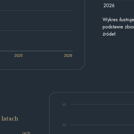
2026
Wykres ilustru
podstawie zbior
źródeł.
2025
2026
85
 latach
80
(62)