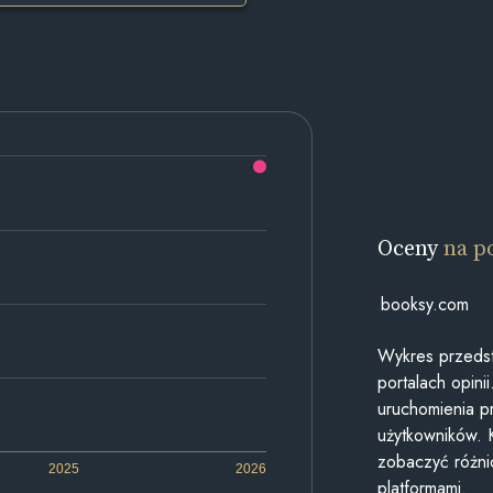
Oceny
na p
booksy.com
Wykres przedst
portalach opin
uruchomienia p
użytkowników. 
zobaczyć różn
2025
2026
platformami.