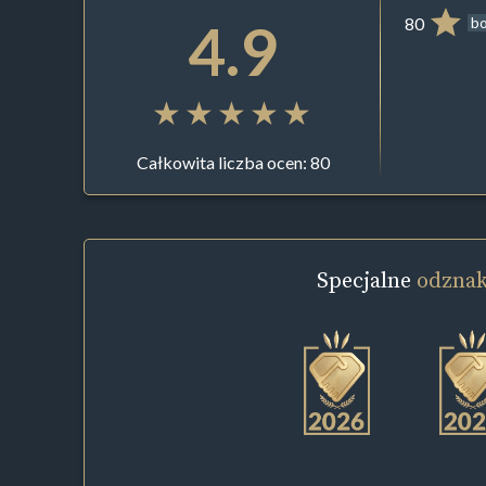
4.9
80
b
Całkowita liczba ocen: 80
Specjalne
odznak