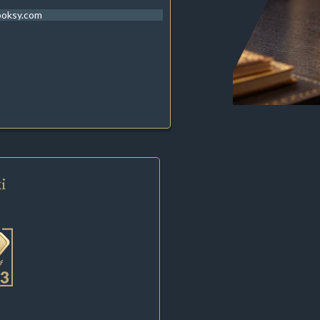
ooksy.com
i