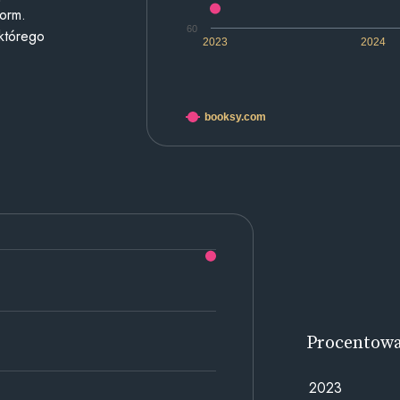
form.
60
 którego
2023
2024
booksy.com
Procentow
2023