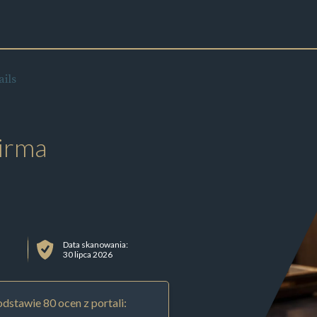
ils
irma
Data skanowania:
30 lipca 2026
dstawie 80 ocen z portali: