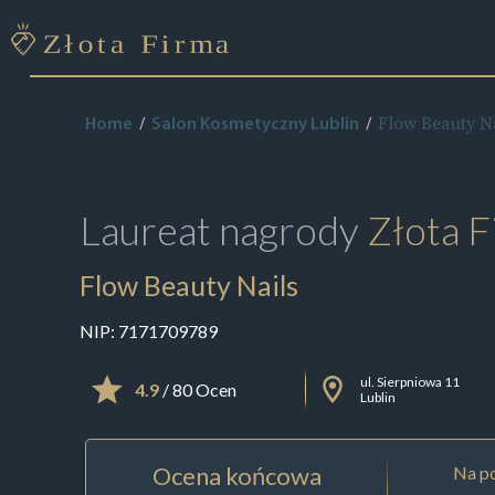
Flow Beauty Na
Home
Salon Kosmetyczny Lublin
Laureat nagrody
Złota F
Flow Beauty Nails
NIP:
7171709789
ul. Sierpniowa 11
4.9
/ 80 Ocen
Lublin
Ocena końcowa
Na po