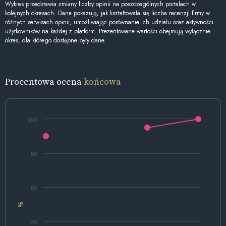
Wykres przedstawia zmiany liczby opinii na poszczególnych portalach w
kolejnych okresach. Dane pokazują, jak kształtowała się liczba recenzji firmy w
różnych serwisach opinii, umożliwiając porównanie ich udziału oraz aktywności
użytkowników na każdej z platform. Prezentowane wartości obejmują wyłącznie
okres, dla którego dostępne były dane.
Procentowa ocena
końcowa
100
80
60
%
40