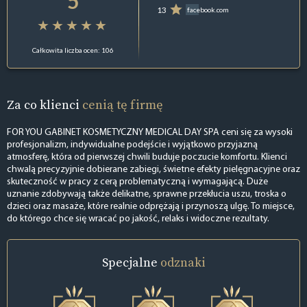
5
13
facebook.com
Całkowita liczba ocen: 106
Za co klienci
cenią tę firmę
FOR YOU GABINET KOSMETYCZNY MEDICAL DAY SPA ceni się za wysoki
profesjonalizm, indywidualne podejście i wyjątkowo przyjazną
atmosferę, która od pierwszej chwili buduje poczucie komfortu. Klienci
chwalą precyzyjnie dobierane zabiegi, świetne efekty pielęgnacyjne oraz
skuteczność w pracy z cerą problematyczną i wymagającą. Duże
uznanie zdobywają także delikatne, sprawne przekłucia uszu, troska o
dzieci oraz masaże, które realnie odprężają i przynoszą ulgę. To miejsce,
do którego chce się wracać po jakość, relaks i widoczne rezultaty.
Specjalne
odznaki