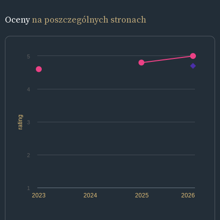
Oceny
na poszczególnych stronach
5
4
rating
3
2
1
2023
2024
2025
2026