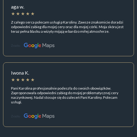
aga w.
Z całego serca polecam usługi p Karoliny. Zawsze znakomicie doradzi
odpowiedni zabieg dla mojej cery oraz dla mojej córki. Moja skóra jest
teraz pełna blasku a wizyty mijają w bardzo miłej atmosferze.
Źródło:
Iwona K.
Pani Karolina profesjonalnie podeszła do swoich obowiązków.
Zaproponowała odpowiedni zabieg do mojej problematycznej cery
naczynkowej. Nadal stosuje się do zaleceń Pani Karoliny. Polecam
usługi.
Źródło: