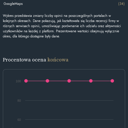
GoogleMaps
(34)
Wykres przedstawia zmiany liczby opinii na poszczególnych portalach w
kolejnych okresach. Dane pokazują, jak kształtowała się liczba recenzji firmy w
różnych serwisach opinii, umożliwiając porównanie ich udziału oraz aktywności
użytkowników na każdej z platform. Prezentowane wartości obejmują wyłącznie
okres, dla którego dostępne były dane.
Procentowa ocena
końcowa
100
80
60