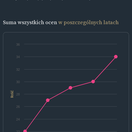
Suma wszystkich ocen
w poszczególnych latach
36
34
32
30
Ilość
28
26
24
22