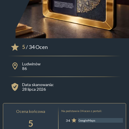
5
/ 34 Ocen
Ludwinów
86
Data skanowania:
28 lipca 2026
Ocena końcowa
Na podstawie 34 ocen z portali:
5
34
GoogleMaps