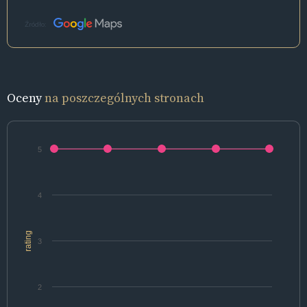
Źródło:
Oceny
na poszczególnych stronach
5
4
rating
3
2