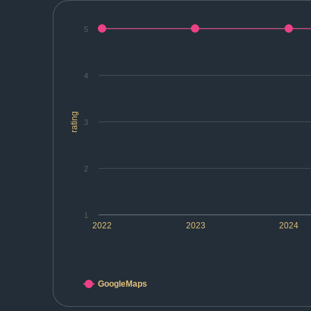
5
4
rating
3
2
1
2022
2023
2024
GoogleMaps