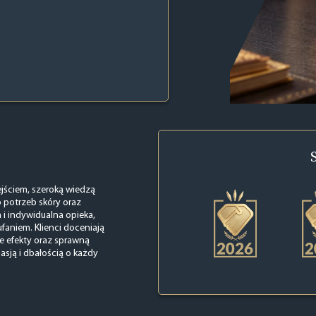
jściem, szeroką wiedzą
 potrzeb skóry oraz
a i indywidualna opieka,
faniem. Klienci doceniają
e efekty oraz sprawną
asją i dbałością o każdy