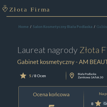
Gabin
Home
Salon Kosmetyczny Biała Podlaska
Laureat nagrody
Złota F
Gabinet kosmetyczny - AM BEAUT
Biała Podlaska
5
/ 8 Ocen
Zamkowa 1A/lok.30
Ocena końcowa
Na p
8
G