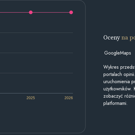
Oceny
na p
GoogleMaps
Wykres przedst
portalach opin
uruchomienia p
użytkowników. 
zobaczyć różn
2025
2026
platformami.