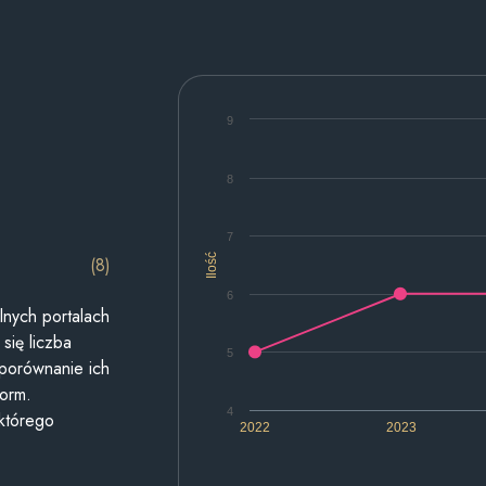
9
8
7
Ilość
(8)
6
lnych portalach
się liczba
5
 porównanie ich
form.
4
 którego
2022
2023