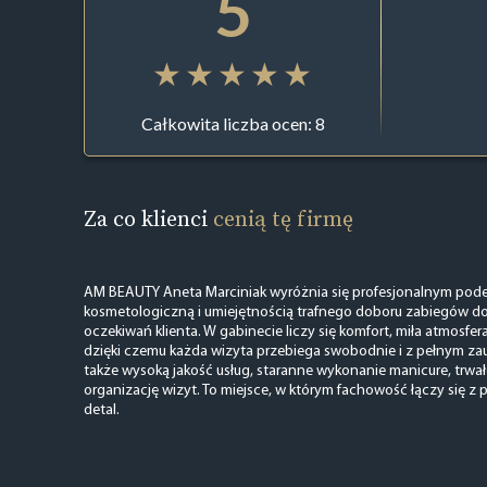
5
Całkowita liczba ocen: 8
Za co klienci
cenią tę firmę
AM BEAUTY Aneta Marciniak wyróżnia się profesjonalnym pode
kosmetologiczną i umiejętnością trafnego doboru zabiegów do
oczekiwań klienta. W gabinecie liczy się komfort, miła atmosfer
dzięki czemu każda wizyta przebiega swobodnie i z pełnym zau
także wysoką jakość usług, staranne wykonanie manicure, trwał
organizację wizyt. To miejsce, w którym fachowość łączy się z p
detal.