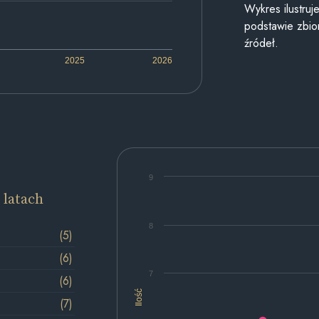
Wykres ilustru
podstawie zbior
źródeł.
2025
2026
9
 latach
8
(5)
(6)
7
(6)
Ilość
(7)