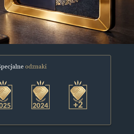
Specjalne
odznaki
+2