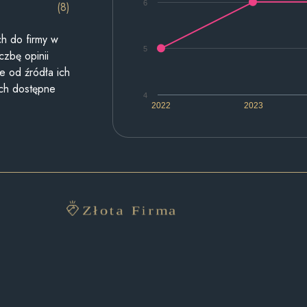
6
(8)
h do firmy w
5
czbę opinii
e od źródła ich
ych dostępne
4
2022
2023