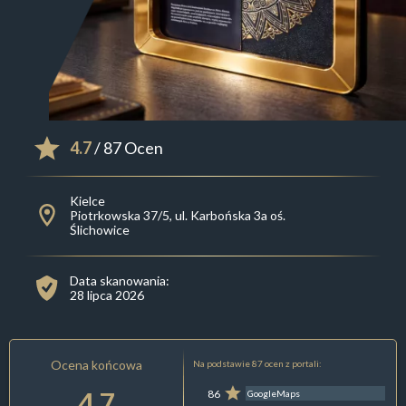
4.7
/ 87 Ocen
Kielce
Piotrkowska 37/5, ul. Karbońska 3a oś.
Ślichowice
Data skanowania:
28 lipca 2026
Ocena końcowa
Na podstawie 87 ocen z portali:
4.7
86
GoogleMaps