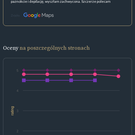
paznokcie i depilację, wyszłam zachwycona. Szczerze polecam
Źródło:
Oceny
na poszczególnych stronach
5
4
rating
3
2