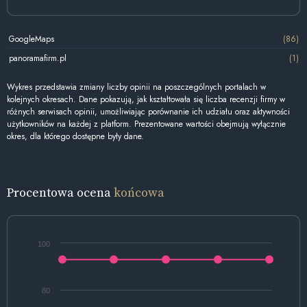
GoogleMaps
(86)
panoramafirm.pl
(1)
Wykres przedstawia zmiany liczby opinii na poszczególnych portalach w
kolejnych okresach. Dane pokazują, jak kształtowała się liczba recenzji firmy w
różnych serwisach opinii, umożliwiając porównanie ich udziału oraz aktywności
użytkowników na każdej z platform. Prezentowane wartości obejmują wyłącznie
okres, dla którego dostępne były dane.
Procentowa ocena
końcowa
100
80