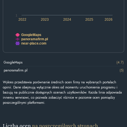
1
2022
2023
2024
2025
2026
GoogleMaps
panoramafirm.pl
near-place.com
GoogleMaps
(4.7)
panoramafirm.pl
(5)
Wykres przedstawia porównanie średnich ocen firmy na wybranych portalach
opinii. Dane obejmują wyłącznie okres od momentu uruchomienia programu i
bazują na publicznie dostępnych ocenach użytkowników. Każda linia odpowiada
innemu serwisowi, co pozwala zobaczyć różnice w poziomie ocen pomiędzy
poszczególnymi platformami.
Liczba ocen
na poszczególnych stronach