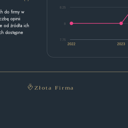
8.25
h do firmy w
czbę opinii
8
e od źródła ich
ych dostępne
7.75
2022
2023