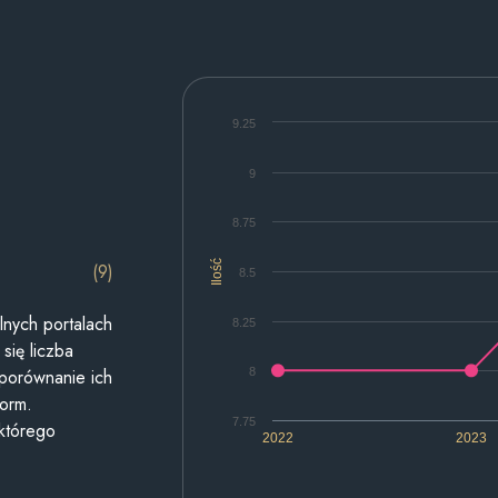
9.25
9
8.75
Ilość
(9)
8.5
lnych portalach
8.25
się liczba
8
 porównanie ich
form.
7.75
 którego
2022
2023