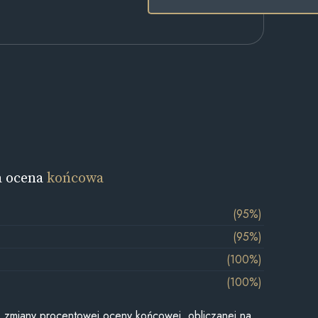
a ocena
końcowa
(95%)
(95%)
(100%)
(100%)
je zmiany procentowej oceny końcowej, obliczanej na