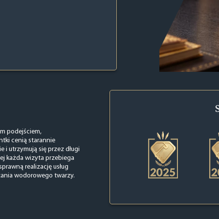
ym podejściem,
ntki cenią starannie
 i utrzymują się przez długi
rej każda wizyta przebiega
prawną realizację usług
zania wodorowego twarzy.