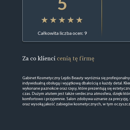
5
Całkowita liczba ocen: 9
Za co klienci
cenią tę firmę
Gabinet Kosmetyczny Lejdis Beauty wyróżnia się profesjonaln
indywidualną obsługą i wyjątkową dbałością o każdy detal. Klie
wykonane paznokcie oraz rzęsy, które prezentują się estetycznie
czas. Dużym atutem jest także serdeczna atmosfera, dzięki któ
komfortowo i przyjemnie. Salon zdobywa uznanie za precyzję, s
oraz wysoką jakość zabiegów kosmetycznych, w tym oczyszc