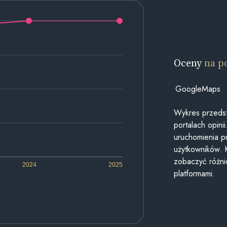
Oceny
na p
GoogleMaps
Wykres przedst
portalach opin
uruchomienia p
użytkowników. 
zobaczyć różn
2024
2025
platformami.