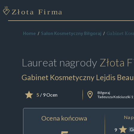
Gabinet Kos
Home
Salon Kosmetyczny Biłgoraj
Laureat nagrody
Złota F
Gabinet Kosmetyczny Lejdis Beau
Biłgoraj
5
/ 9 Ocen
Tadeusza Kościuszki 1
Ocena końcowa
Na p
9
G