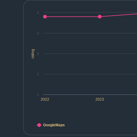
5
4
rating
3
2
1
2022
2023
GoogleMaps