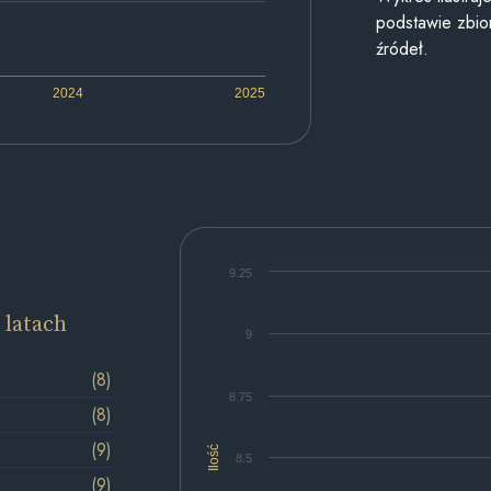
podstawie zbior
źródeł.
2024
2025
9.25
 latach
9
(8)
8.75
(8)
(9)
Ilość
8.5
(9)