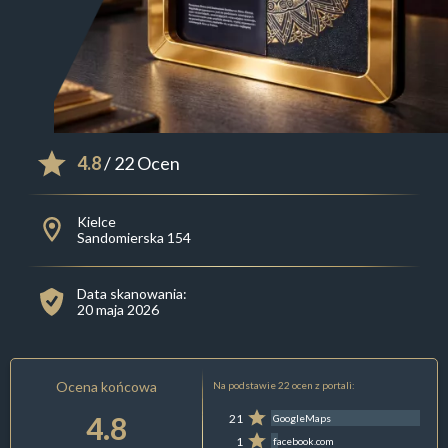
4.8
/ 22 Ocen
Kielce
Sandomierska 154
Data skanowania:
20 maja 2026
Ocena końcowa
Na podstawie 22 ocen z portali:
4.8
21
GoogleMaps
1
facebook.com