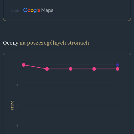
Źródło:
Oceny
na poszczególnych stronach
5
4
rating
3
2