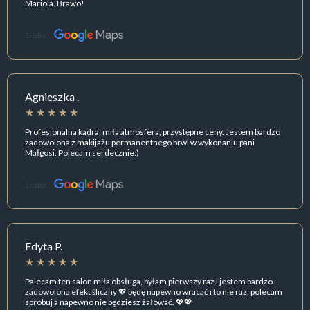
Mariola. Brawo!
Źródło:
Agnieszka .
Profesjonalna kadra, miła atmosfera, przystępne ceny. Jestem bardzo
zadowolona z makijażu permanentnego brwi w wykonaniu pani
Małgosi. Polecam serdecznie:)
Źródło:
Edyta P.
Palecam ten salon miła obsługa, byłam pierwszy raz i jestem bardzo
zadowolona efekt śliczny 💖 będę napewno wracać i to nie raz, polecam
spróbuj a napewno nie będziesz żałować. 💖💖