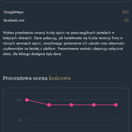
GoogleMaps
(21)
facebook.com
(1)
Wykres przedstawia zmiany liczby opinii na poszczególnych portalach w
kolejnych okresach. Dane pokazują, jak kształtowała się liczba recenzji firmy w
różnych serwisach opinii, umożliwiając porównanie ich udziału oraz aktywności
użytkowników na każdej z platform. Prezentowane wartości obejmują wyłącznie
okres, dla którego dostępne były dane.
Procentowa ocena
końcowa
100
80