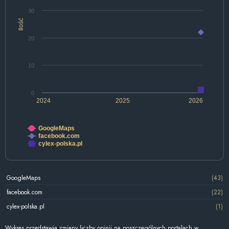
30
Ilość
20
10
0
2024
2025
2026
GoogleMaps
facebook.com
cylex-polska.pl
GoogleMaps
(43)
facebook.com
(22)
cylex-polska.pl
(1)
Wykres przedstawia zmiany liczby opinii na poszczególnych portalach w