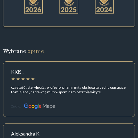
Wybrane
opinie
KKiS .
czystość , sterylność , profesjonalizm i miła obsługa to cechy opisujące
to miejsce , naprawdę miło wspominam ostatnią wizytę .
Źródło:
Aleksandra K.