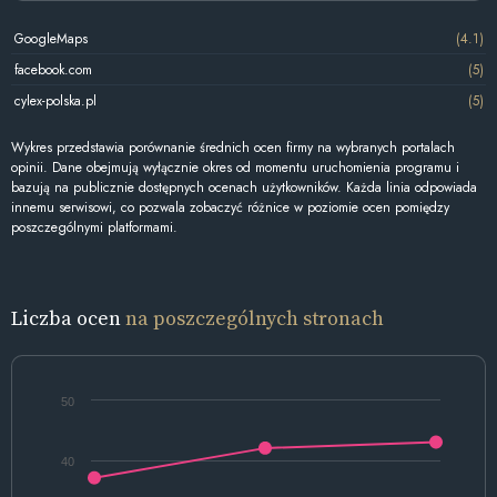
GoogleMaps
(4.1)
facebook.com
(5)
cylex-polska.pl
(5)
Wykres przedstawia porównanie średnich ocen firmy na wybranych portalach
opinii. Dane obejmują wyłącznie okres od momentu uruchomienia programu i
bazują na publicznie dostępnych ocenach użytkowników. Każda linia odpowiada
innemu serwisowi, co pozwala zobaczyć różnice w poziomie ocen pomiędzy
poszczególnymi platformami.
Liczba ocen
na poszczególnych stronach
50
40