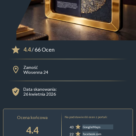
4.4
/ 66 Ocen
Zamość
Wiosenna 24
Data skanowania:
26 kwietnia 2026
Ocena końcowa
Na podstawie 66 ocen z portali:
4.4
43
GoogleMaps
22
facebook.com