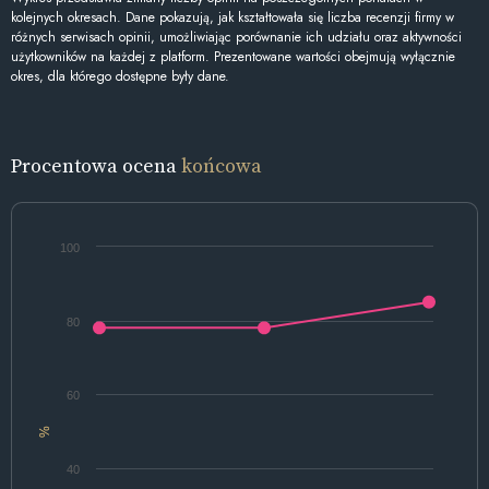
kolejnych okresach. Dane pokazują, jak kształtowała się liczba recenzji firmy w
różnych serwisach opinii, umożliwiając porównanie ich udziału oraz aktywności
użytkowników na każdej z platform. Prezentowane wartości obejmują wyłącznie
okres, dla którego dostępne były dane.
Procentowa ocena
końcowa
100
80
60
%
40