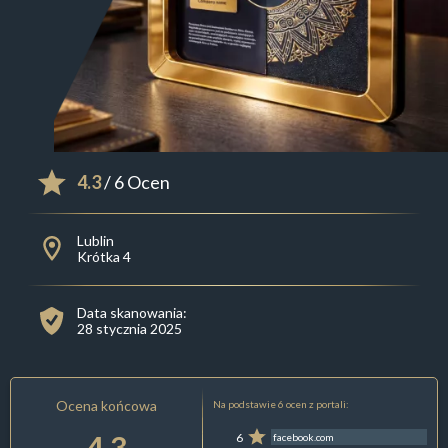
4.3
/ 6 Ocen
Lublin
Krótka 4
Data skanowania:
28 stycznia 2025
Ocena końcowa
Na podstawie 6 ocen z portali:
4.3
6
facebook.com