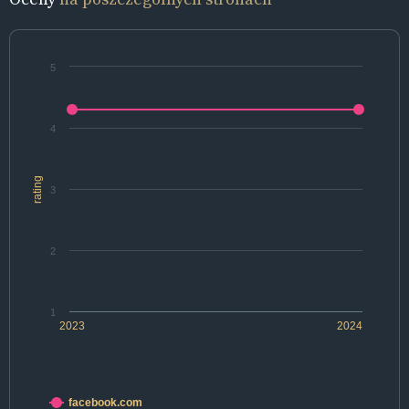
5
4
rating
3
2
1
2023
2024
facebook.com