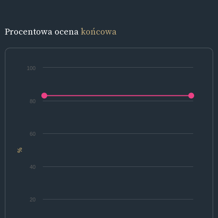
Procentowa ocena
końcowa
100
80
60
%
40
20