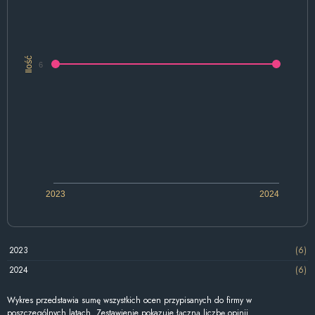
Ilość
6
2023
2024
2023
(6)
2024
(6)
Wykres przedstawia sumę wszystkich ocen przypisanych do firmy w
poszczególnych latach. Zestawienie pokazuje łączną liczbę opinii