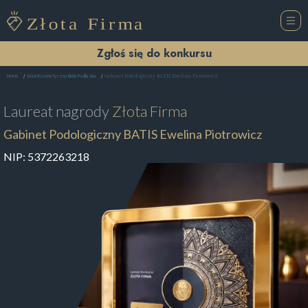
Zgłoś się do konkursu
Gabinet Podologiczny BATIS Ewelina Piotrowicz
Home
Salon Kosmetyczny Biała Podlaska
Laureat nagrody
Złota Firma
Gabinet Podologiczny BATIS Ewelina Piotrowicz
NIP:
5372263218