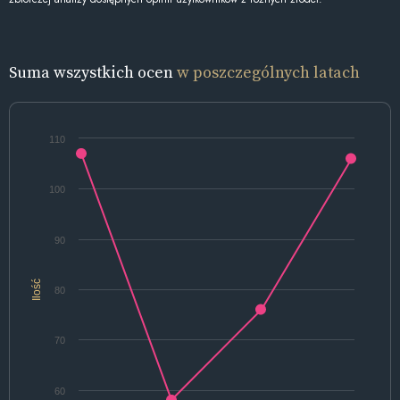
Suma wszystkich ocen
w poszczególnych latach
110
100
90
Ilość
80
70
60