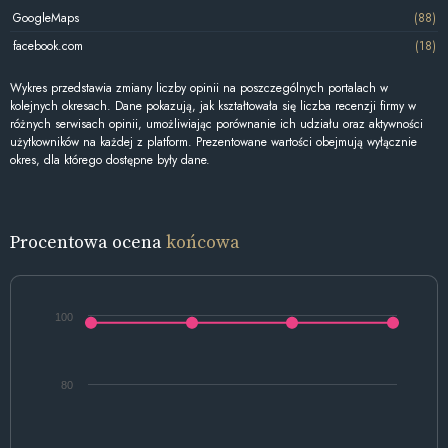
GoogleMaps
(88)
facebook.com
(18)
Wykres przedstawia zmiany liczby opinii na poszczególnych portalach w
kolejnych okresach. Dane pokazują, jak kształtowała się liczba recenzji firmy w
różnych serwisach opinii, umożliwiając porównanie ich udziału oraz aktywności
użytkowników na każdej z platform. Prezentowane wartości obejmują wyłącznie
okres, dla którego dostępne były dane.
Procentowa ocena
końcowa
100
80