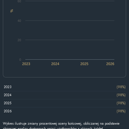
60
%
40
20
0
2023
2024
2025
2026
2023
(98%)
2024
(98%)
2025
(98%)
2026
(98%)
Wykres ilustruje zmiany procentowej oceny końcowej, obliczanej na podstawie
zbiorczej analizy dostępnych opinii użytkowników z różnych źródeł.