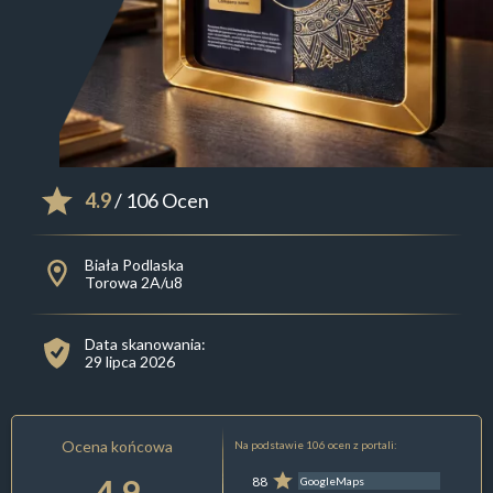
4.9
/ 106 Ocen
Biała Podlaska
Torowa 2A/u8
Data skanowania:
29 lipca 2026
Ocena końcowa
Na podstawie 106 ocen z portali:
4.9
88
GoogleMaps