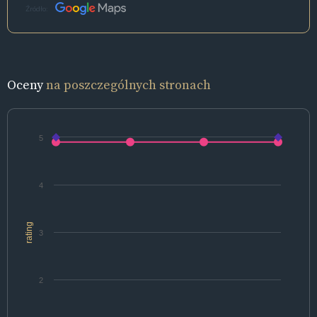
Źródło:
Oceny
na poszczególnych stronach
5
4
rating
3
2