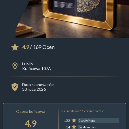
4.9
/ 169 Ocen
Lublin
Krańcowa 107A
Data skanowania:
30 lipca 2026
Ocena końcowa
Na podstawie 169 ocen z portali:
4.9
155
GoogleMaps
14
facebook.com