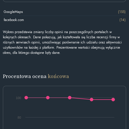
GoogleMaps
(155)
facebook.com
(14)
Wykres przedstawia zmiany liczby opinii na poszczególnych portalach w
kolejnych okresach. Dane pokazują, jak kształtowała się liczba recenzji firmy w
różnych serwisach opinii, umożliwiając porównanie ich udziału oraz aktywności
użytkowników na każdej z platform. Prezentowane wartości obejmują wyłącznie
okres, dla którego dostępne były dane.
Procentowa ocena
końcowa
100
80