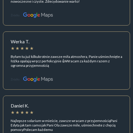
nowoczesne i czyste. Zdecydowanie warto!
Źródło:
Werka T.
Byłam tu już kilkukrotnie zawsze miła atmosfera, Panie uśmiechnięte a
łóżka opalają wręcz perfekcyjnie 👍Wracam za każdym razem z
ogromna przyjemnością
Źródło:
Daniel K.
Najlepsze solarium w mieście, zawsze wracam z przyjemnościąPani
Edyta jak tam samo jak Pani Ola zawsze mile, uśmiechnete z chęcią
pomocyPolecam każdemu