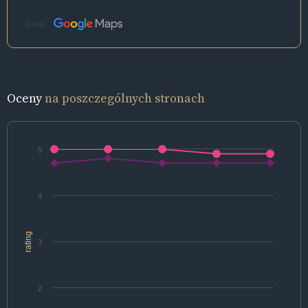
Źródło:
Oceny
na poszczególnych stronach
5
4
rating
3
2