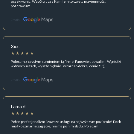
oczekiwania. Współpraca z Kamilem to czysta przyjemność ,
pozdrawiam.
Źródło:
Xxx .
Polecam z czystym sumieniem tą firme, Panowie usuwali mi Wgniotki
w dwóch autach, wyszło pięknie i w bardzo dobrej cenie !! :))
Źródło:
Lama d.
Pełen profesjonalizm i zawsze usługa na najwyższym poziomie! Dach
miał koszmarne zagięcie, nie ma po nim śladu. Polecam