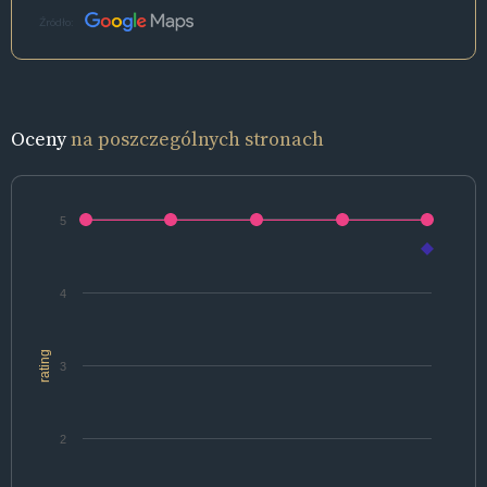
Źródło:
Oceny
na poszczególnych stronach
5
4
rating
3
2