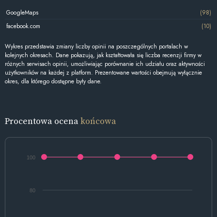
GoogleMaps
(98)
facebook.com
(10)
Wykres przedstawia zmiany liczby opinii na poszczególnych portalach w
kolejnych okresach. Dane pokazują, jak kształtowała się liczba recenzji firmy w
różnych serwisach opinii, umożliwiając porównanie ich udziału oraz aktywności
użytkowników na każdej z platform. Prezentowane wartości obejmują wyłącznie
okres, dla którego dostępne były dane.
Procentowa ocena
końcowa
100
80