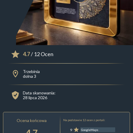
4.7
/ 12 Ocen
Trzebinia
dolna 3
Data skanowania:
28 lipca 2026
Ocena końcowa
Na podstawie 12 ocen z portali:
4.7
9
GoogleMaps