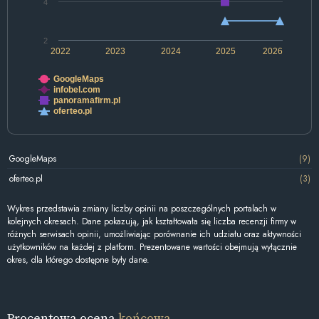
4
2
2022
2023
2024
2025
2026
GoogleMaps
infobel.com
panoramafirm.pl
oferteo.pl
GoogleMaps
(9)
oferteo.pl
(3)
Wykres przedstawia zmiany liczby opinii na poszczególnych portalach w
kolejnych okresach. Dane pokazują, jak kształtowała się liczba recenzji firmy w
różnych serwisach opinii, umożliwiając porównanie ich udziału oraz aktywności
użytkowników na każdej z platform. Prezentowane wartości obejmują wyłącznie
okres, dla którego dostępne były dane.
Procentowa ocena
końcowa