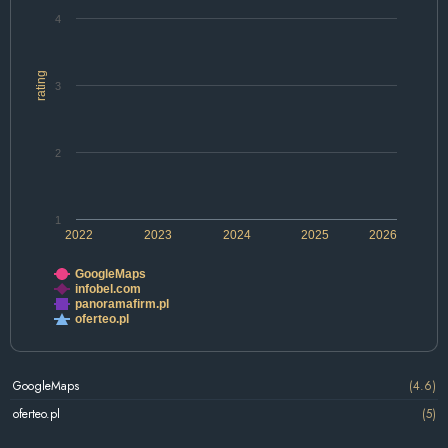
4
rating
3
2
1
2022
2023
2024
2025
2026
GoogleMaps
infobel.com
panoramafirm.pl
oferteo.pl
GoogleMaps
(4.6)
oferteo.pl
(5)