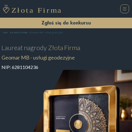
Zgłoś się do konkursu
Geomar MB - usługi geodezyjne
Home
Geodeta Trzebinia
Laureat nagrody
Złota Firma
Geomar MB - usługi geodezyjne
NIP:
6281104236