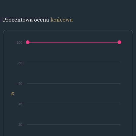
Procentowa ocena
końcowa
100
80
60
%
40
20