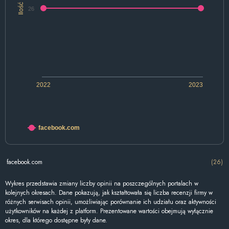
Ilość
26
2022
2023
facebook.com
facebook.com
(26)
Wykres przedstawia zmiany liczby opinii na poszczególnych portalach w
kolejnych okresach. Dane pokazują, jak kształtowała się liczba recenzji firmy w
różnych serwisach opinii, umożliwiając porównanie ich udziału oraz aktywności
użytkowników na każdej z platform. Prezentowane wartości obejmują wyłącznie
okres, dla którego dostępne były dane.