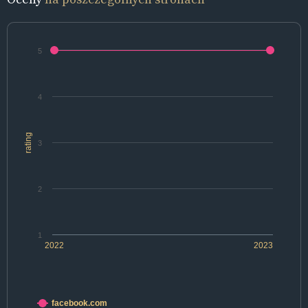
5
4
rating
3
2
1
2022
2023
facebook.com