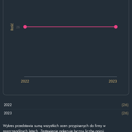
Ilość
26
2022
2023
2022
(26)
2023
(26)
Wykres przedstawia sumę wszystkich ocen przypisanych do firmy w
poszczególnych latach. Zestawienie pokazuje łączną liczbę opinii