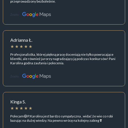
przeprowadzony bezboleśnie.
Źródło:
Adrianna Ł.
Profesjonalistka, której piękną pracę doceniają nie tylko powracające
klientki, ale również jurorzy nagradzający ją podczas konkursów! Pani
Karolina godna zaufania i polecenia.
Źródło:
Kinga S.
Polecam😄P.Karolina jest bardzo sympatyczna , widać że wie co robi
bazując na dużej wiedzy. Na pewno wrócę na kolejny zabieg ❣️