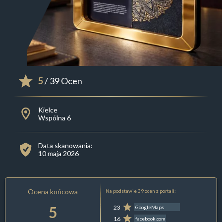
5
/ 39 Ocen
Kielce
Wspólna 6
Data skanowania:
10 maja 2026
Ocena końcowa
Na podstawie 39 ocen z portali:
5
23
GoogleMaps
16
facebook.com