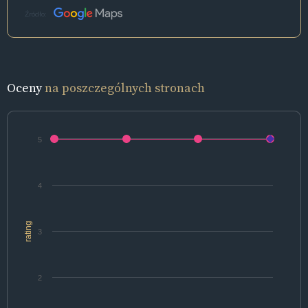
Źródło:
Oceny
na poszczególnych stronach
5
4
rating
3
2