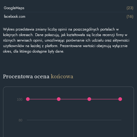
GoogleMaps
(23)
facebook.com
(16)
Wykres przedstawia zmiany liczby opinii na poszczególnych portalach w
kolejnych okresach. Dane pokazują, jak kształtowała się liczba recenzji firmy w
różnych serwisach opinii, umożliwiając porównanie ich udziału oraz aktywności
użytkowników na każdej z platform. Prezentowane wartości obejmują wyłącznie
okres, dla którego dostępne były dane.
Procentowa ocena
końcowa
100
80