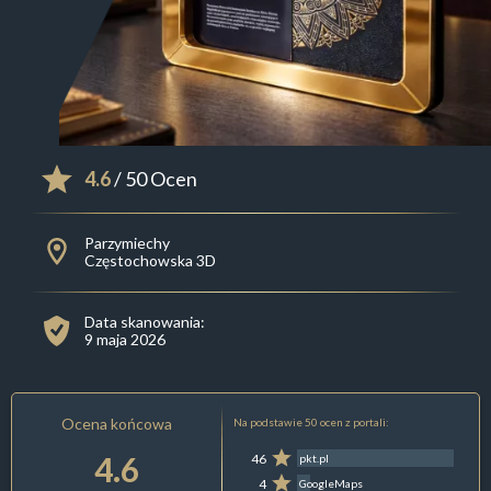
4.6
/ 50 Ocen
Parzymiechy
Częstochowska 3D
Data skanowania:
9 maja 2026
Ocena końcowa
Na podstawie 50 ocen z portali:
4.6
46
pkt.pl
4
GoogleMaps