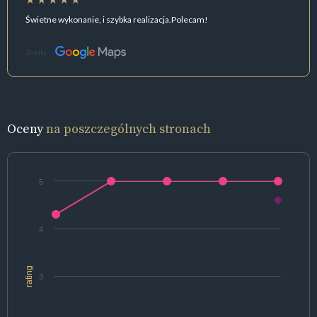
Świetne wykonanie, i szybka realizacja.Polecam!
Źródło:
Oceny
na poszczególnych stronach
5
4
rating
3