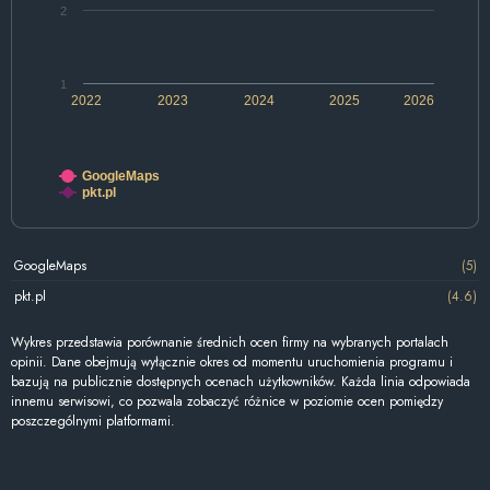
2
1
2022
2023
2024
2025
2026
GoogleMaps
pkt.pl
GoogleMaps
(5)
pkt.pl
(4.6)
Wykres przedstawia porównanie średnich ocen firmy na wybranych portalach
opinii. Dane obejmują wyłącznie okres od momentu uruchomienia programu i
bazują na publicznie dostępnych ocenach użytkowników. Każda linia odpowiada
innemu serwisowi, co pozwala zobaczyć różnice w poziomie ocen pomiędzy
poszczególnymi platformami.