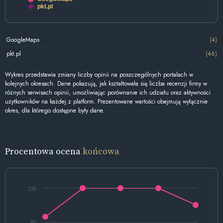
pkt.pl
GoogleMaps
(4)
pkt.pl
(46)
Wykres przedstawia zmiany liczby opinii na poszczególnych portalach w
kolejnych okresach. Dane pokazują, jak kształtowała się liczba recenzji firmy w
różnych serwisach opinii, umożliwiając porównanie ich udziału oraz aktywności
użytkowników na każdej z platform. Prezentowane wartości obejmują wyłącznie
okres, dla którego dostępne były dane.
Procentowa ocena
końcowa
100
80