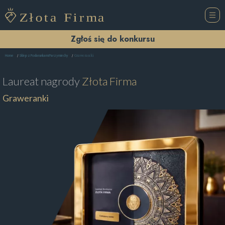
Zgłoś się do konkursu
Graweranki
Home
Sklep z Podarunkami Parzymiechy
Laureat nagrody
Złota Firma
Graweranki