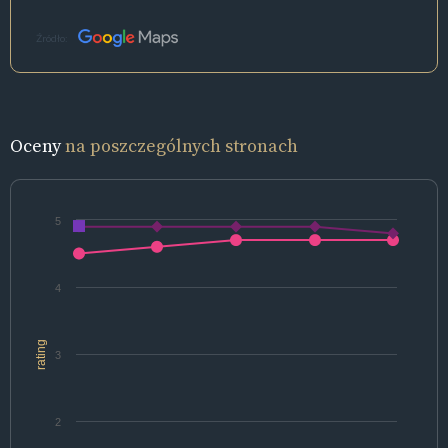
Źródło:
Oceny
na poszczególnych stronach
5
4
rating
3
2