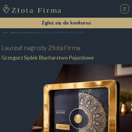
Zgłoś się do konkursu
Grzegorz Sędek Blacharstwo Pojazdowe
Home
Blacharstwo samochodowe Otwock
Laureat nagrody
Złota Firma
Grzegorz Sędek Blacharstwo Pojazdowe