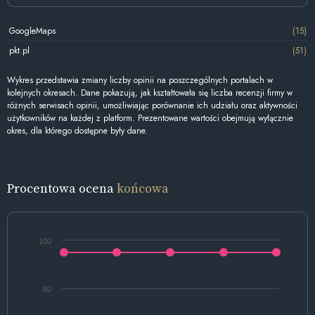
GoogleMaps
(15)
pkt.pl
(51)
Wykres przedstawia zmiany liczby opinii na poszczególnych portalach w
kolejnych okresach. Dane pokazują, jak kształtowała się liczba recenzji firmy w
różnych serwisach opinii, umożliwiając porównanie ich udziału oraz aktywności
użytkowników na każdej z platform. Prezentowane wartości obejmują wyłącznie
okres, dla którego dostępne były dane.
Procentowa ocena
końcowa
100
80