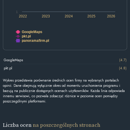
1
2022
2023
2024
2025
2026
GoogleMaps
pkt.pl
panoramafirm.pl
GoogleMaps
(4.7)
pkt.pl
(4.8)
Wykres przedstawia porównanie średnich ocen firmy na wybranych portalach
opinii. Dane obejmują wyłącznie okres od momentu uruchomienia programu i
bazują na publicznie dostępnych ocenach użytkowników. Każda linia odpowiada
innemu serwisowi, co pozwala zobaczyć różnice w poziomie ocen pomiędzy
poszczególnymi platformami.
Liczba ocen
na poszczególnych stronach