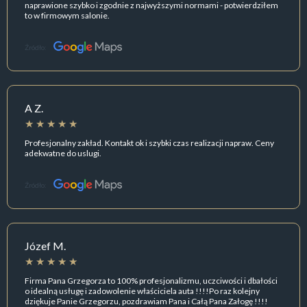
naprawione szybko i zgodnie z najwyższymi normami - potwierdziłem
to w firmowym salonie.
Źródło:
A Z.
Profesjonalny zakład. Kontakt ok i szybki czas realizacji napraw. Ceny
adekwatne do uslugi.
Źródło:
Józef M.
Firma Pana Grzegorza to 100% profesjonalizmu, uczciwości i dbałości
o idealną usługę i zadowolenie właściciela auta !!!!Po raz kolejny
dziękuje Panie Grzegorzu, pozdrawiam Pana i Całą Pana Załogę !!!!