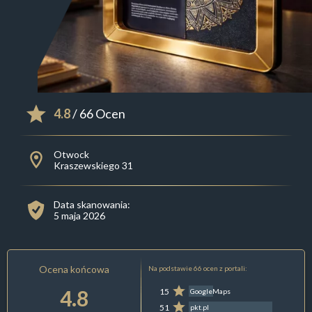
4.8
/ 66 Ocen
Otwock
Kraszewskiego 31
Data skanowania:
5 maja 2026
Ocena końcowa
Na podstawie 66 ocen z portali:
4.8
15
GoogleMaps
51
pkt.pl