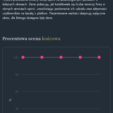
kolejnych okresach. Dane pokazują, jak kształtowała się liczba recenzji firmy w
różnych serwisach opinii, umożliwiając porównanie ich udziału oraz aktywności
użytkowników na każdej z platform. Prezentowane wartości obejmują wyłącznie
okres, dla którego dostępne były dane.
Procentowa ocena
końcowa
100
80
60
%
40