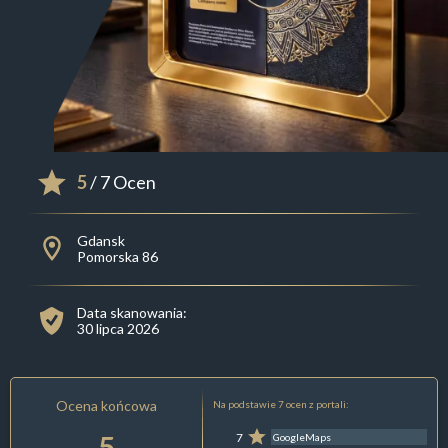
5
/ 7 Ocen
Gdansk
Pomorska 86
Data skanowania:
30 lipca 2026
Ocena końcowa
Na podstawie 7 ocen z portali:
5
7
GoogleMaps