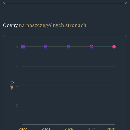
Oceny
na poszczególnych stronach
5
4
rating
3
2
1
2022
2023
2024
2025
2026