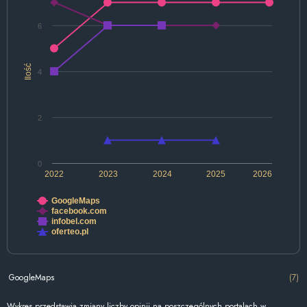
6
Ilość
4
2
0
2022
2023
2024
2025
2026
GoogleMaps
facebook.com
infobel.com
oferteo.pl
GoogleMaps
(7)
Wykres przedstawia zmiany liczby opinii na poszczególnych portalach w