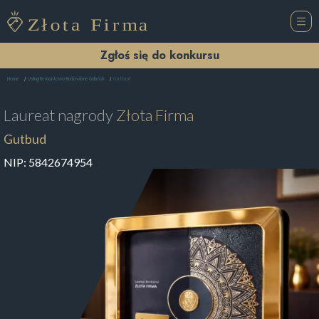
Zgłoś się do konkursu
Gutbud
Home
Usługi Remontowo-Budowlane Gdańsk
Laureat nagrody
Złota Firma
Gutbud
NIP:
5842674954