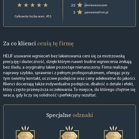
23
revieweuro.com
3
panoramafirm.pl
Całkowita liczba ocen: 451
Za co klienci
cenią tę firmę
HELIF usuwanie wgnieceń bez lakierowania ceni się za mistrzowską
precyzję i skuteczność, dzięki którym nawet trudne wgniecenia znikają
bez śladu, a oryginalny lakier pozostaje nienaruszony. Firma realizuje
naprawy szybko, sprawnie i z pełnym profesjonalizmem, oferując przy
tym świetny kontakt, uczciwe podejście oraz ceny adekwatne do jakości.
Klienci doceniają także indywidualne podejście, dbałość o detale i efekt,
który często przewyższa oczekiwania. To miejsce, do którego chętnie się
wraca, gdy liczy się solidność i perfekcyjny rezultat.
Specjalne
odznaki