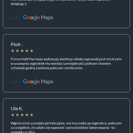
dziękuję :)
Źródło:
Piotr .
Firma Helif Pan Iwan wykonuje świetną robotę naprawdę jest mistrzem
w usuwaniu wgniotek ma wiedzę i umiejętności jednym słowem
człowiek godny zaufania polecam serdecznie.
Źródło:
Ula K.
Wgniecenie usunięte perfekcyjnie, nie ma znaku po wgniotce, polecam
szczególnie, że udało się naprawić samochód bez lakierowania - to
największy plus.