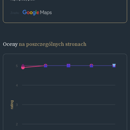
Źródło:
Oceny
na poszczególnych stronach
5
4
rating
3
2