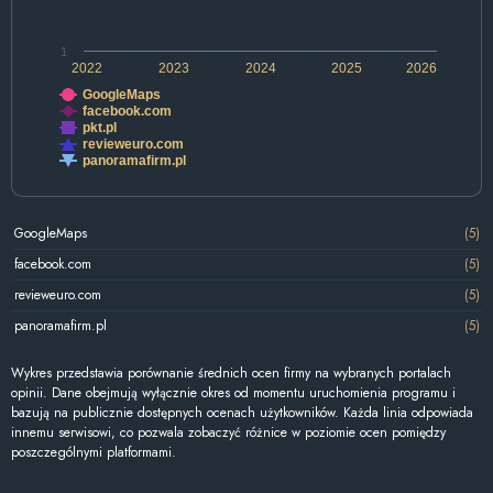
1
2022
2023
2024
2025
2026
GoogleMaps
facebook.com
pkt.pl
revieweuro.com
panoramafirm.pl
GoogleMaps
(5)
facebook.com
(5)
revieweuro.com
(5)
panoramafirm.pl
(5)
Wykres przedstawia porównanie średnich ocen firmy na wybranych portalach
opinii. Dane obejmują wyłącznie okres od momentu uruchomienia programu i
bazują na publicznie dostępnych ocenach użytkowników. Każda linia odpowiada
innemu serwisowi, co pozwala zobaczyć różnice w poziomie ocen pomiędzy
poszczególnymi platformami.