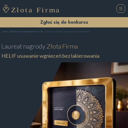
Zgłoś się do konkursu
HELIF usuwanie wgnieceń bez lakierowania
Home
Blacharstwo samochodowe Rzeszów
Laureat nagrody
Złota Firma
HELIF usuwanie wgnieceń bez lakierowania