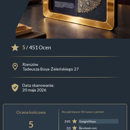
5
/ 451 Ocen
Rzeszów
Tadeusza Boya-Żeleńskiego 27
Data skanowania:
20 maja 2026
Ocena końcowa
Na podstawie 451 ocen z portali:
5
395
GoogleMaps
30
facebook.com