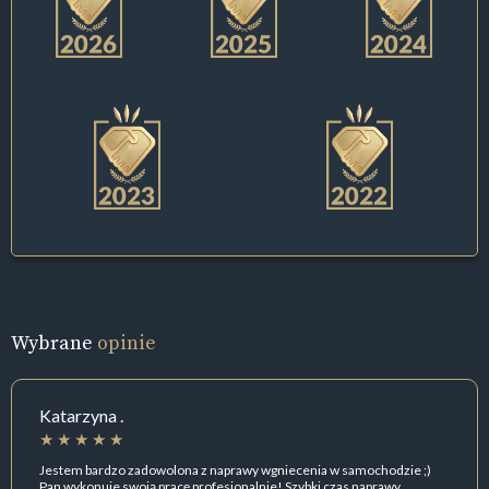
Wybrane
opinie
Katarzyna .
Jestem bardzo zadowolona z naprawy wgniecenia w samochodzie ;)
Pan wykonuje swoją pracę profesjonalnie! Szybki czas naprawy ,