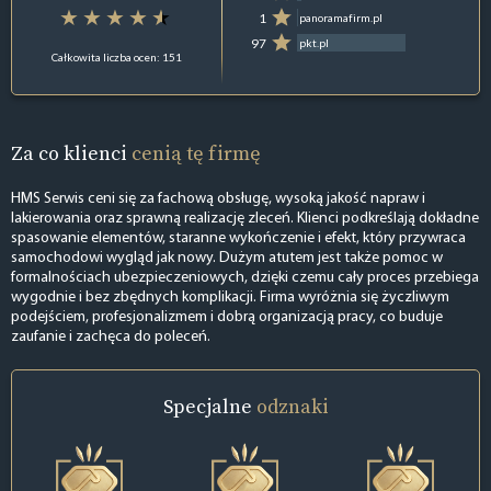
1
panoramafirm.pl
97
pkt.pl
Całkowita liczba ocen: 151
Za co klienci
cenią tę firmę
HMS Serwis ceni się za fachową obsługę, wysoką jakość napraw i
lakierowania oraz sprawną realizację zleceń. Klienci podkreślają dokładne
spasowanie elementów, staranne wykończenie i efekt, który przywraca
samochodowi wygląd jak nowy. Dużym atutem jest także pomoc w
formalnościach ubezpieczeniowych, dzięki czemu cały proces przebiega
wygodnie i bez zbędnych komplikacji. Firma wyróżnia się życzliwym
podejściem, profesjonalizmem i dobrą organizacją pracy, co buduje
zaufanie i zachęca do poleceń.
Specjalne
odznaki