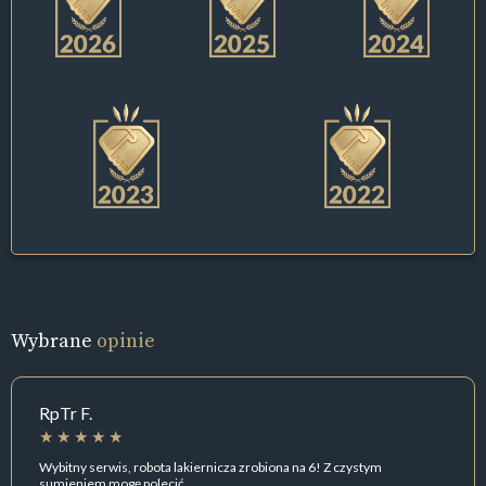
Wybrane
opinie
RpTr F.
Wybitny serwis, robota lakiernicza zrobiona na 6! Z czystym
sumieniem mogę polecić.