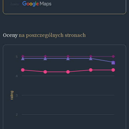
Źródło:
Oceny
na poszczególnych stronach
5
4
rating
3
2