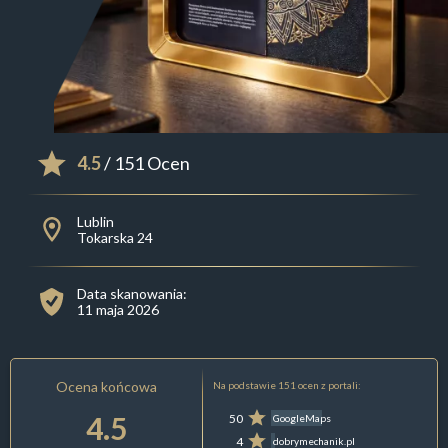
4.5
/ 151 Ocen
Lublin
Tokarska 24
Data skanowania:
11 maja 2026
Ocena końcowa
Na podstawie 151 ocen z portali:
4.5
50
GoogleMaps
4
dobrymechanik.pl