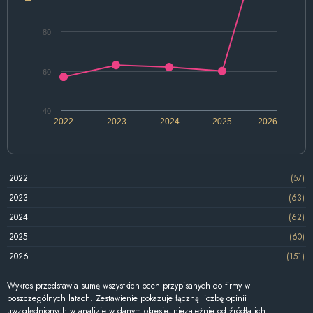
80
60
40
2022
2023
2024
2025
2026
2022
(57)
2023
(63)
2024
(62)
2025
(60)
2026
(151)
Wykres przedstawia sumę wszystkich ocen przypisanych do firmy w
poszczególnych latach. Zestawienie pokazuje łączną liczbę opinii
uwzględnionych w analizie w danym okresie, niezależnie od źródła ich