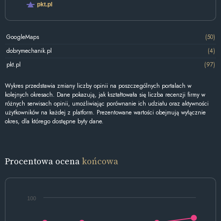
pkt.pl
GoogleMaps
(50)
dobrymechanik.pl
(4)
pkt.pl
(97)
Wykres przedstawia zmiany liczby opinii na poszczególnych portalach w
kolejnych okresach. Dane pokazują, jak kształtowała się liczba recenzji firmy w
różnych serwisach opinii, umożliwiając porównanie ich udziału oraz aktywności
użytkowników na każdej z platform. Prezentowane wartości obejmują wyłącznie
okres, dla którego dostępne były dane.
Procentowa ocena
końcowa
100