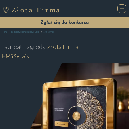
Zgłoś się do konkursu
HMS Serwis
Home
Blacharstwo samochodowe Lublin
Laureat nagrody
Złota Firma
HMS Serwis