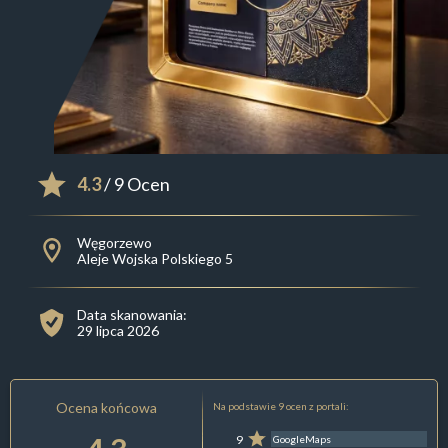
4.3
/ 9 Ocen
Węgorzewo
Aleje Wojska Polskiego 5
Data skanowania:
29 lipca 2026
Ocena końcowa
Na podstawie 9 ocen z portali:
9
GoogleMaps