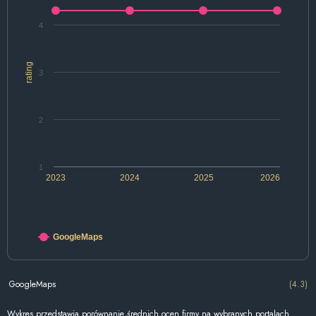
4
rating
3
2
1
2023
2024
2025
2026
GoogleMaps
GoogleMaps
(4.3)
Wykres przedstawia porównanie średnich ocen firmy na wybranych portalach