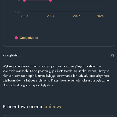
8
7.75
2023
2024
2025
2026
GoogleMaps
GoogleMaps
(9)
Wykres przedstawia zmiany liczby opinii na poszczególnych portalach w
kolejnych okresach. Dane pokazują, jak kształtowała się liczba recenzji firmy w
różnych serwisach opinii, umożliwiając porównanie ich udziału oraz aktywności
użytkowników na każdej z platform. Prezentowane wartości obejmują wyłącznie
okres, dla którego dostępne były dane.
Procentowa ocena
końcowa