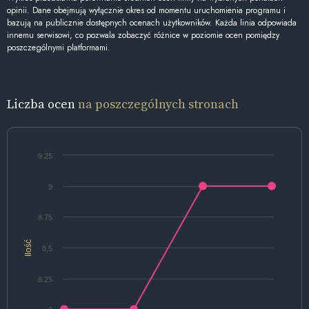
opinii. Dane obejmują wyłącznie okres od momentu uruchomienia programu i
bazują na publicznie dostępnych ocenach użytkowników. Każda linia odpowiada
innemu serwisowi, co pozwala zobaczyć różnice w poziomie ocen pomiędzy
poszczególnymi platformami.
Liczba ocen
na poszczególnych stronach
9.25
9
8.75
Ilość
8.5
8.25