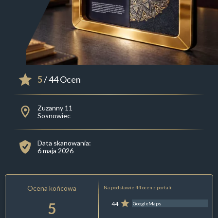
5
/ 44 Ocen
Zuzanny 11
Sosnowiec
Data skanowania:
6 maja 2026
Ocena końcowa
Na podstawie 44 ocen z portali:
5
44
GoogleMaps