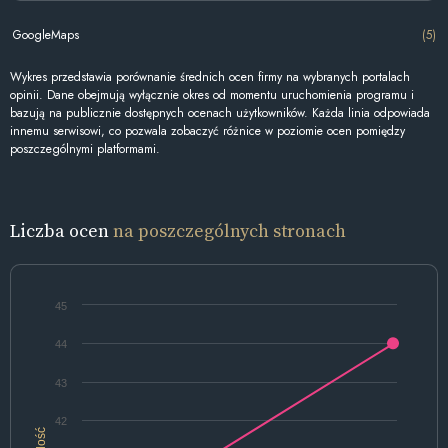
GoogleMaps
(5)
Wykres przedstawia porównanie średnich ocen firmy na wybranych portalach
opinii. Dane obejmują wyłącznie okres od momentu uruchomienia programu i
bazują na publicznie dostępnych ocenach użytkowników. Każda linia odpowiada
innemu serwisowi, co pozwala zobaczyć różnice w poziomie ocen pomiędzy
poszczególnymi platformami.
Liczba ocen
na poszczególnych stronach
45
44
43
42
Ilość