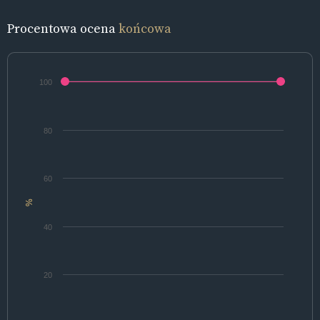
Procentowa ocena
końcowa
100
80
60
%
40
20