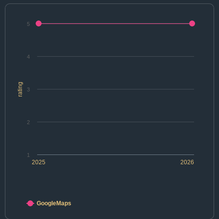
5
4
rating
3
2
1
2025
2026
GoogleMaps