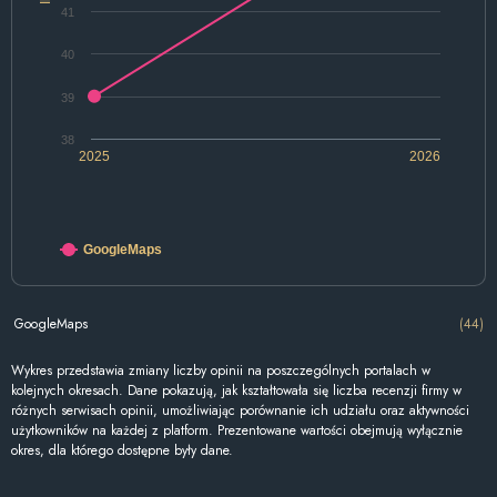
41
40
39
38
2025
2026
GoogleMaps
GoogleMaps
(44)
Wykres przedstawia zmiany liczby opinii na poszczególnych portalach w
kolejnych okresach. Dane pokazują, jak kształtowała się liczba recenzji firmy w
różnych serwisach opinii, umożliwiając porównanie ich udziału oraz aktywności
użytkowników na każdej z platform. Prezentowane wartości obejmują wyłącznie
okres, dla którego dostępne były dane.