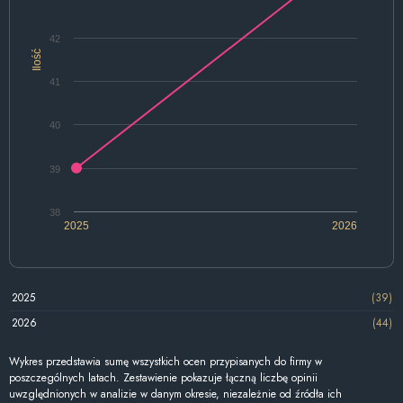
42
Ilość
41
40
39
38
2025
2026
2025
(39)
2026
(44)
Wykres przedstawia sumę wszystkich ocen przypisanych do firmy w
poszczególnych latach. Zestawienie pokazuje łączną liczbę opinii
uwzględnionych w analizie w danym okresie, niezależnie od źródła ich