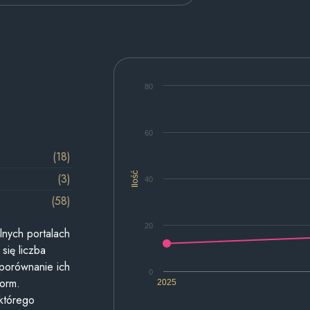
80
60
(18)
Ilość
(3)
40
(58)
20
lnych portalach
się liczba
 porównanie ich
0
form.
2025
 którego