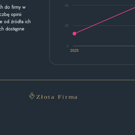
40
h do firmy w
czbę opinii
e od źródła ich
20
ych dostępne
0
2025