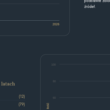
podstawie zbior
źródeł.
2026
100
80
 latach
(12)
60
(79)
Ilość