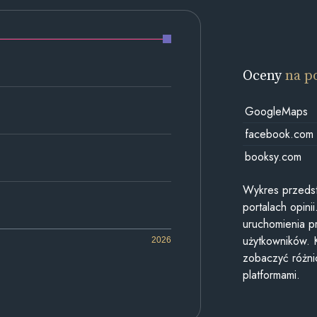
Oceny
na p
GoogleMaps
facebook.com
booksy.com
Wykres przedst
portalach opin
uruchomienia p
użytkowników. 
2026
zobaczyć różn
platformami.