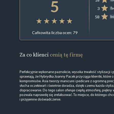
5
3
f
58
b
Całkowita liczba ocen: 79
Za co klienci
cenią tę firmę
Perfekcyjnie wykonane paznokcie, wysoka trwałość stylizacji i 
sprawiają, że Hybrydka Joanny Pacek przyciąga klientki, które c
kompromisów. Asia tworzy manicure i pedicure z ogromną precy
słucha oczekiwań i świetnie doradza, dzięki czemu każda styliz
dopracowanie. Do tego salon oferuje ciepłą atmosferę, piękny wy
pozwala naprawdę się zrelaksować. To miejsce, do którego chce
i przyjemne doświadczenie.