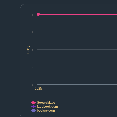
5
4
rating
3
2
1
2025
GoogleMaps
facebook.com
booksy.com