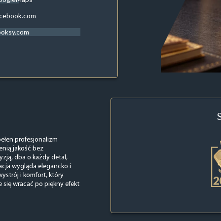
acebook.com
ooksy.com
pełen profesjonalizm
enią jakość bez
zją, dba o każdy detal,
acja wygląda elegancko i
strój i komfort, który
 się wracać po piękny efekt