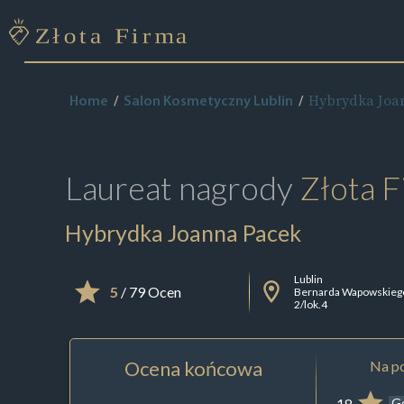
Hybrydka Joa
Home
Salon Kosmetyczny Lublin
Laureat nagrody
Złota F
Hybrydka Joanna Pacek
Lublin
5
/ 79 Ocen
Bernarda Wapowskieg
2/lok.4
Ocena końcowa
Na po
18
G