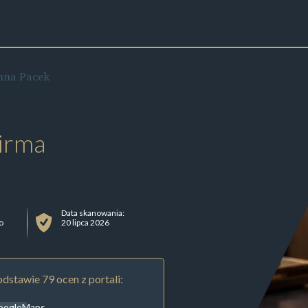
nna Pacek
irma
Data skanowania:
o
20 lipca 2026
dstawie 79 ocen z portali:
oogleMaps