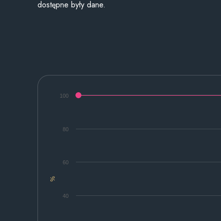
dostępne były dane.
100
80
60
%
40