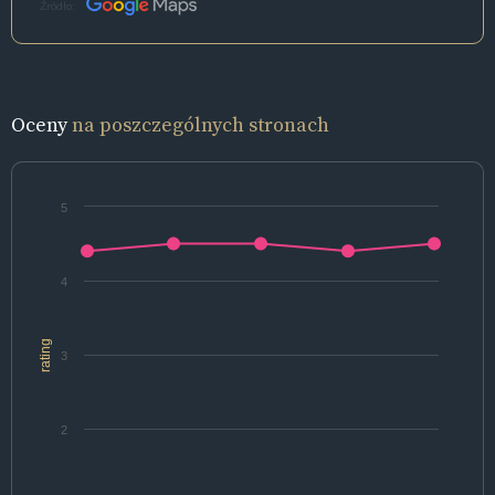
Źródło:
Oceny
na poszczególnych stronach
5
4
rating
3
2