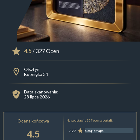
4.5
/ 327 Ocen
Olsztyn
Boenigka 34
Data skanowania:
28 lipca 2026
Ocena końcowa
Na podstawie 327 ocen z portali:
4.5
327
GoogleMaps