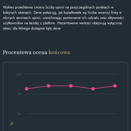
Wykres przedstawia zmiany liczby opinii na poszczególnych portalach w
kolejnych okresach. Dane pokazują, jak kształtowała się liczba recenzji firmy w
różnych serwisach opinii, umożliwiając porównanie ich udziału oraz aktywności
użytkowników na każdej z platform. Prezentowane wartości obejmują wyłącznie
okres, dla którego dostępne były dane.
Procentowa ocena
końcowa
100
80
60
%