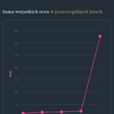
Suma wszystkich ocen
w poszczególnych latach
350
300
250
200
Ilość
150
100
50