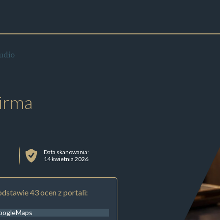
udio
irma
Data skanowania:
14 kwietnia 2026
dstawie 43 ocen z portali:
oogleMaps