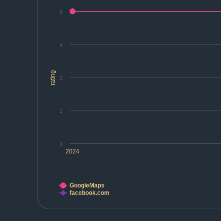
5
4
rating
3
2
1
2024
GoogleMaps
facebook.com