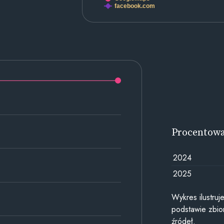
facebook.com
Procentow
2024
2025
Wykres ilustru
podstawie zbior
źródeł.