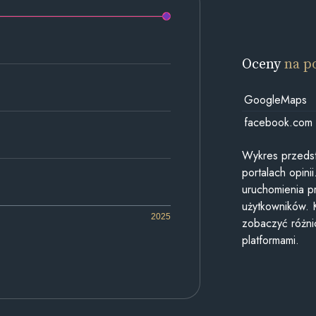
Oceny
na p
GoogleMaps
facebook.com
Wykres przedst
portalach opin
uruchomienia p
użytkowników. 
2025
zobaczyć różn
platformami.