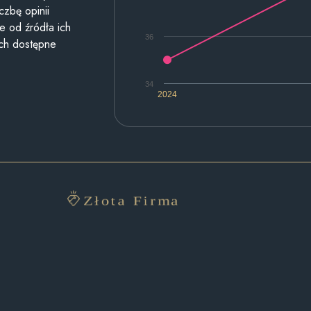
czbę opinii
e od źródła ich
36
ych dostępne
34
2024