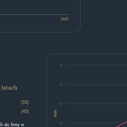
2025
44
42
 latach
(35)
40
(43)
Ilość
38
h do firmy w