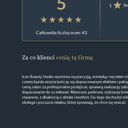
5
1
f
Całkowita liczba ocen: 43
Za co klienci
cenią tę firmę
Icon Beauty Studio wyróżnia się precyzją, estetyką i wysokim s
czemu każda wizyta kończy się dopracowanym efektem i pełny
cenią salon za profesjonalne podejście, sprawną realizację za
dopasowanie do oczekiwań. Manicure, pedicure, stylizacja brw
starannie, z dbałością o detale i komfort. Do tego dochodzi mi
obsługa i poczucie relaksu, które sprawiają, że chce się wracać.