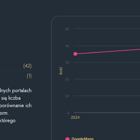
50
40
30
(42)
Ilość
(1)
20
lnych portalach
10
się liczba
 porównanie ich
form.
0
2024
 którego
GoogleMaps