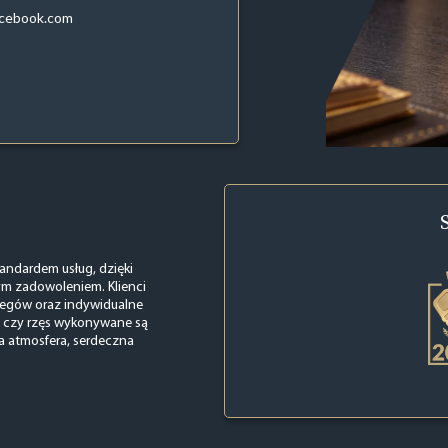
acebook.com
tandardem usług, dzięki
m zadowoleniem. Klienci
biegów oraz indywidualne
i czy rzęs wykonywane są
ła atmosfera, serdeczna