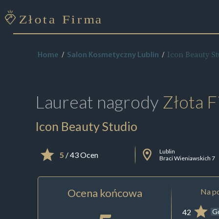
Icon Beauty St
Home
Salon Kosmetyczny Lublin
Laureat nagrody
Złota F
Icon Beauty Studio
Lublin
5
/ 43 Ocen
Braci Wieniawskich 7
Ocena końcowa
Na po
42
G