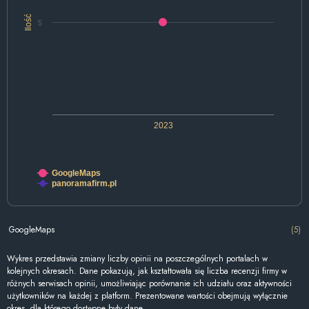
Ilość
5
2023
GoogleMaps
panoramafirm.pl
GoogleMaps
(5)
Wykres przedstawia zmiany liczby opinii na poszczególnych portalach w
kolejnych okresach. Dane pokazują, jak kształtowała się liczba recenzji firmy w
różnych serwisach opinii, umożliwiając porównanie ich udziału oraz aktywności
użytkowników na każdej z platform. Prezentowane wartości obejmują wyłącznie
okres, dla którego dostępne były dane.