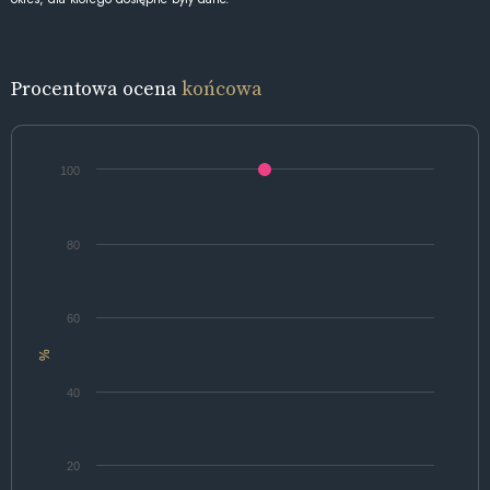
Procentowa ocena
końcowa
100
80
60
%
40
20