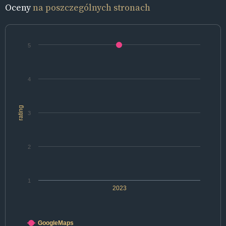
Oceny
na poszczególnych stronach
5
4
rating
3
2
1
2023
GoogleMaps