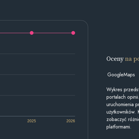
Oceny
na p
GoogleMaps
Wykres przedst
portalach opin
uruchomienia p
użytkowników. 
zobaczyć różn
2025
2026
platformami.