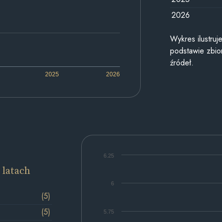
2026
Wykres ilustru
podstawie zbior
źródeł.
2025
2026
6.25
 latach
6
(5)
(5)
5.75