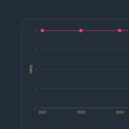
5
4
rating
3
2
1
2022
2023
2024