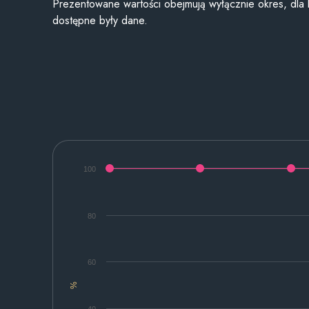
Prezentowane wartości obejmują wyłącznie okres, dla
dostępne były dane.
100
80
60
%