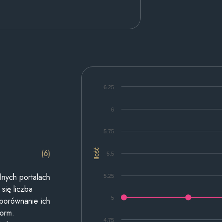
6.25
6
5.75
Ilość
(6)
5.5
lnych portalach
5.25
się liczba
5
 porównanie ich
form.
4.75