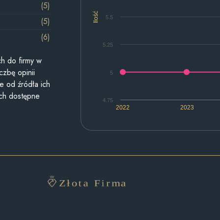
(5)
Ilość
5.5
(5)
(6)
5.25
h do firmy w
czbę opinii
5
e od źródła ich
ych dostępne
4.75
2022
2023