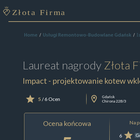
I
Home
Usługi Remontowo-Budowlane Gdańsk
Laureat nagrody
Złota F
Impact - projektowanie kotew wk
Gdańsk
5
/ 6 Ocen
Chirona 22B/3
Ocena końcowa
Na p
6
G