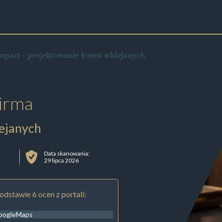
mpact - projektowanie kotew wklejanych
irma
lejanych
Data skanowania:
29 lipca 2026
odstawie 6 ocen z portali:
oogleMaps