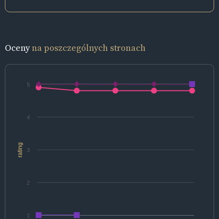
Oceny
na poszczególnych stronach
5
4
rating
3
2
1