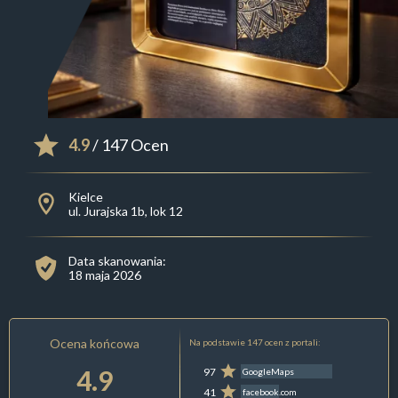
4.9
/ 147 Ocen
Kielce
ul. Jurajska 1b, lok 12
Data skanowania:
18 maja 2026
Ocena końcowa
Na podstawie 147 ocen z portali:
4.9
97
GoogleMaps
41
facebook.com