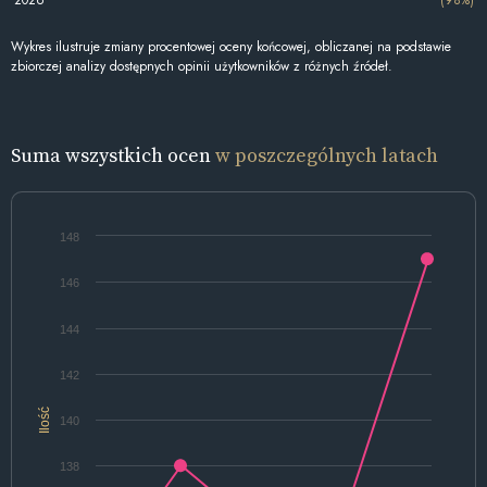
2026
(98%)
Wykres ilustruje zmiany procentowej oceny końcowej, obliczanej na podstawie
zbiorczej analizy dostępnych opinii użytkowników z różnych źródeł.
Suma wszystkich ocen
w poszczególnych latach
148
146
144
142
Ilość
140
138