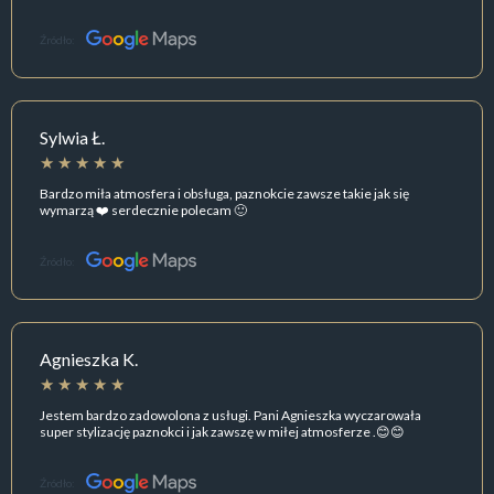
Źródło:
Sylwia Ł.
Bardzo miła atmosfera i obsługa, paznokcie zawsze takie jak się
wymarzą ❤️ serdecznie polecam 🙂
Źródło:
Agnieszka K.
Jestem bardzo zadowolona z usługi. Pani Agnieszka wyczarowała
super stylizację paznokci i jak zawszę w miłej atmosferze .😊😊
Źródło: