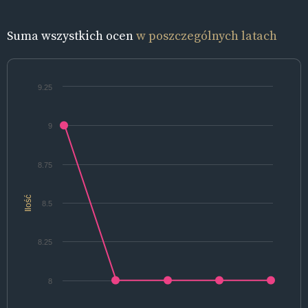
Suma wszystkich ocen
w poszczególnych latach
9.25
9
8.75
Ilość
8.5
8.25
8