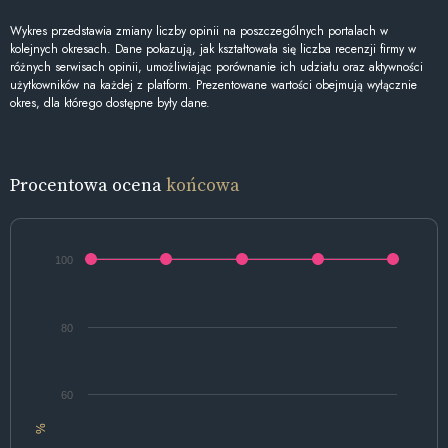
Wykres przedstawia zmiany liczby opinii na poszczególnych portalach w
kolejnych okresach. Dane pokazują, jak kształtowała się liczba recenzji firmy w
różnych serwisach opinii, umożliwiając porównanie ich udziału oraz aktywności
użytkowników na każdej z platform. Prezentowane wartości obejmują wyłącznie
okres, dla którego dostępne były dane.
Procentowa ocena
końcowa
100
80
60
%