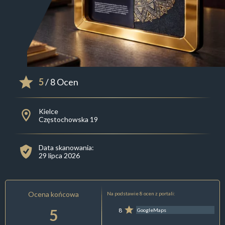
5
/ 8 Ocen
Kielce
Częstochowska 19
Data skanowania:
29 lipca 2026
Ocena końcowa
Na podstawie 8 ocen z portali:
5
8
GoogleMaps