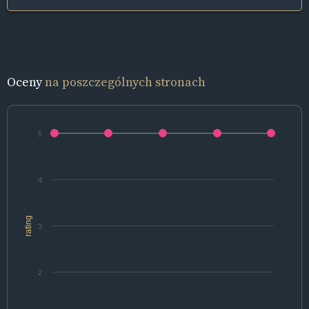
Oceny
na poszczególnych stronach
5
4
rating
3
2