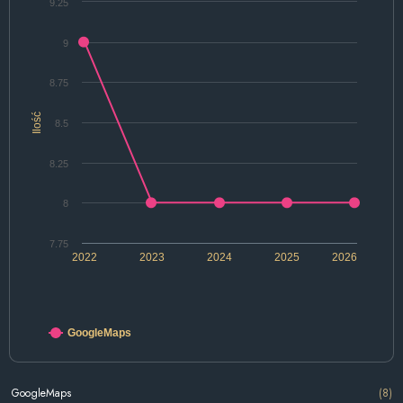
9.25
9
8.75
Ilość
8.5
8.25
8
7.75
2022
2023
2024
2025
2026
GoogleMaps
GoogleMaps
(8)