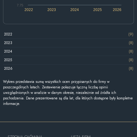
7.75
2022
2023
2024
2025
2026
2022
(9)
2023
(8)
2024
(8)
2025
(8)
2026
(8)
Wykres przedstawia sumę wszystkich ocen przypisanych do firmy w
poszczególnych latach. Zestawienie pokazuje łączną liczbę opinii
uwzględnionych w analizie w danym okresie, niezależnie od źródła ich
pochodzenia. Dane prezentowane są dla lat, dla których dostępne były kompletne
informacje.
STRONA GŁÓWNA
LISTA FIRM