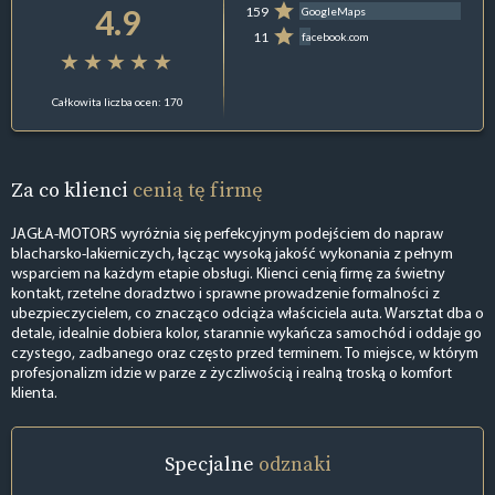
4.9
159
GoogleMaps
11
facebook.com
Całkowita liczba ocen: 170
Za co klienci
cenią tę firmę
JAGŁA-MOTORS wyróżnia się perfekcyjnym podejściem do napraw
blacharsko-lakierniczych, łącząc wysoką jakość wykonania z pełnym
wsparciem na każdym etapie obsługi. Klienci cenią firmę za świetny
kontakt, rzetelne doradztwo i sprawne prowadzenie formalności z
ubezpieczycielem, co znacząco odciąża właściciela auta. Warsztat dba o
detale, idealnie dobiera kolor, starannie wykańcza samochód i oddaje go
czystego, zadbanego oraz często przed terminem. To miejsce, w którym
profesjonalizm idzie w parze z życzliwością i realną troską o komfort
klienta.
Specjalne
odznaki