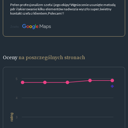
Pełen profesjonalizm szefa i jego ekipy!Wgniecenie usunięte metodą
pdr i lakierowanie kilku elementów nadwozia wyszło super,świetny
kontakt szefa z klientem,Polecam!!
Źródło:
Oceny
na poszczególnych stronach
5
4
rating
3