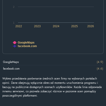
2
1
2022
2023
2024
2025
2026
GoogleMaps
facebook.com
GoogleMaps
(4.9)
facebook.com
(4.6)
Wykres przedstawia porównanie średnich ocen firmy na wybranych portalach
opinii. Dane obejmują wyłącznie okres od momentu uruchomienia programu i
bazują na publicznie dostępnych ocenach użytkowników. Każda linia odpowiada
innemu serwisowi, co pozwala zobaczyć różnice w poziomie ocen pomiędzy
poszczególnymi platformami.