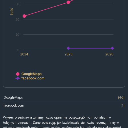
30
Ilość
20
10
0
2024
2025
2026
GoogleMaps
facebook.com
GoogleMaps
(46)
facebook.com
(1)
Wykres przedstawia zmiany liczby opinii na poszczególnych portalach w
kolejnych okresach. Dane pokazują, jak kształtowała się liczba recenzji firmy w
różnych serwisach opinii, umożliwiając porównanie ich udziału oraz aktywności