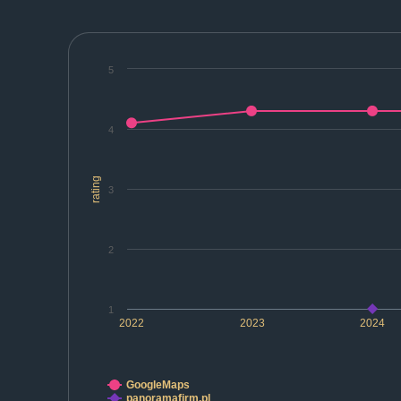
5
4
rating
3
2
1
2022
2023
2024
GoogleMaps
panoramafirm.pl