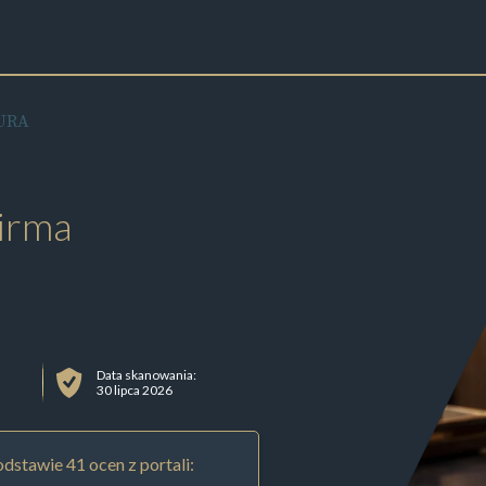
URA
irma
Data skanowania:
30 lipca 2026
dstawie 41 ocen z portali: