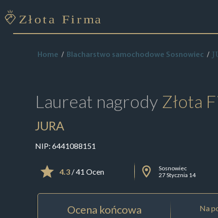
J
Home
Blacharstwo samochodowe Sosnowiec
Laureat nagrody
Złota F
JURA
NIP:
6441088151
Sosnowiec
4.3
/ 41 Ocen
27 Stycznia 14
Ocena końcowa
Na po