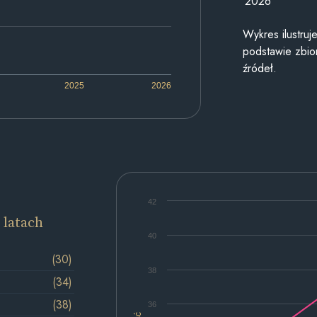
2026
Wykres ilustru
podstawie zbior
źródeł.
2025
2026
42
 latach
40
(30)
38
(34)
(38)
36