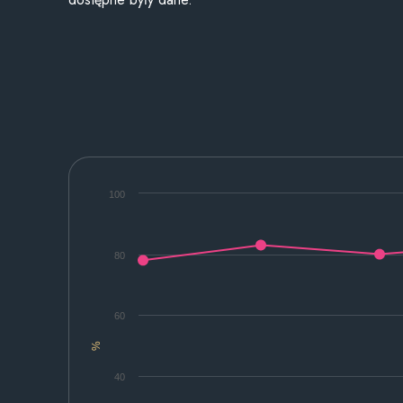
100
80
60
%
40