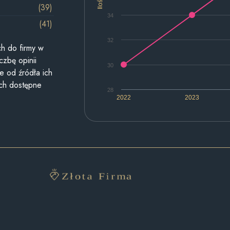
Ilość
(39)
34
(41)
32
h do firmy w
czbę opinii
30
e od źródła ich
ych dostępne
28
2022
2023