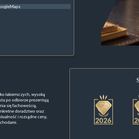
oogleMaps
ko-lakierniczych, wysoką
uta po odbiorze prezentują
żnia się fachowością,
konkretne doradztwo oraz
ktualność i rozsądne ceny,
ochodami.