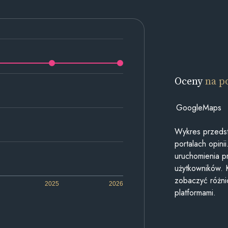
Oceny
na p
GoogleMaps
Wykres przedst
portalach opin
uruchomienia p
użytkowników. 
zobaczyć różn
2025
2026
platformami.