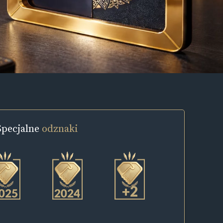
Specjalne
odznaki
+2