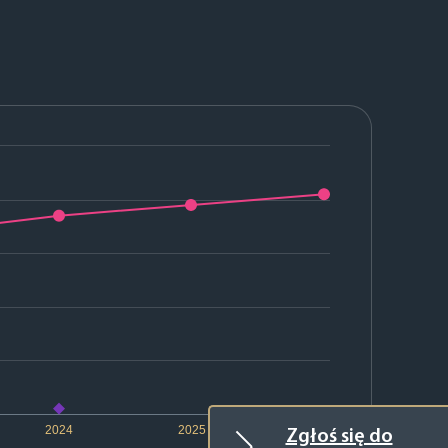
2024
2025
2026
Zgłoś się do