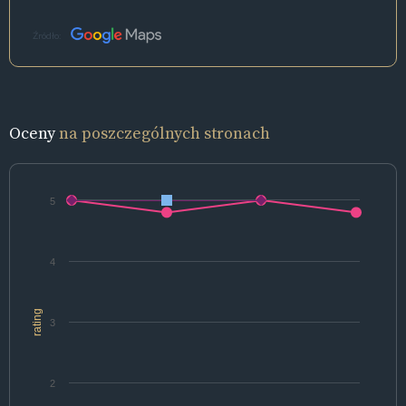
Źródło:
Oceny
na poszczególnych stronach
5
4
rating
3
2