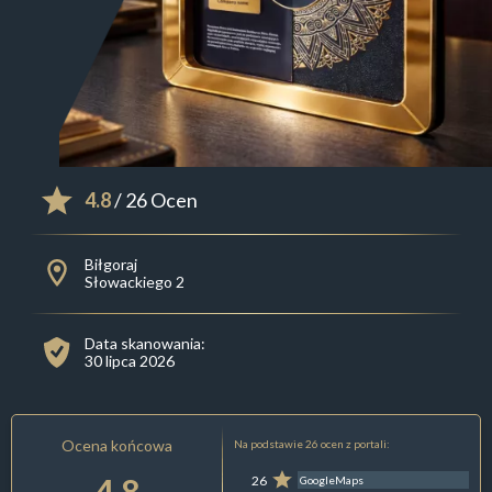
4.8
/ 26 Ocen
Biłgoraj
Słowackiego 2
Data skanowania:
30 lipca 2026
Ocena końcowa
Na podstawie 26 ocen z portali:
4.8
26
GoogleMaps