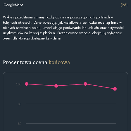
GoogleMaps
(26)
Wykres przedstawia zmiany liczby opinii na poszczególnych portalach w
kolejnych okresach. Dane pokazują, jak kształtowała się liczba recenzji firmy w
różnych serwisach opinii, umożliwiając porównanie ich udziału oraz aktywności
użytkowników na każdej z platform. Prezentowane wartości obejmują wyłącznie
okres, dla którego dostępne były dane.
Procentowa ocena
końcowa
100
80
60