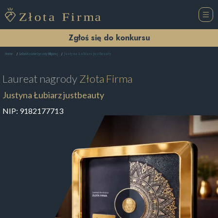
Zgłoś się do konkursu
Justyna Łubiarz justbeauty
Home
Salon Kosmetyczny Biłgoraj
Laureat nagrody
Złota Firma
Justyna Łubiarz justbeauty
NIP:
9182177713