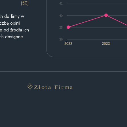
(50)
42
h do firmy w
40
czbę opinii
38
e od źródła ich
ych dostępne
36
2022
2023