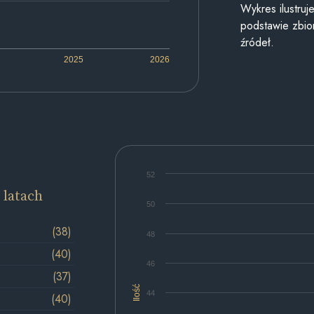
Wykres ilustru
podstawie zbior
źródeł.
2025
2026
52
 latach
50
(38)
48
(40)
46
(37)
Ilość
44
(40)