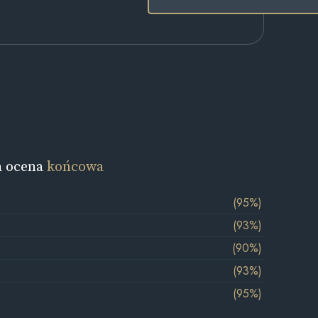
a ocena
końcowa
(95%)
(93%)
(90%)
(93%)
(95%)