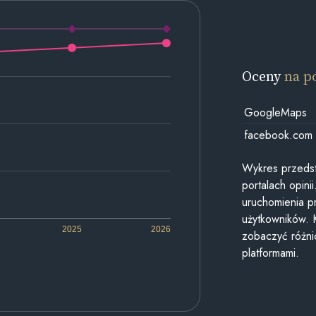
Oceny
na p
GoogleMaps
facebook.com
Wykres przedst
portalach opin
uruchomienia p
użytkowników. 
2025
2026
zobaczyć różn
platformami.