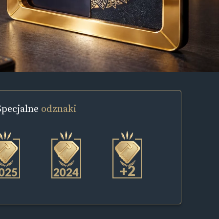
Specjalne
odznaki
+2