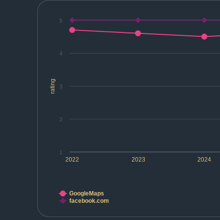
5
4
rating
3
2
1
2022
2023
2024
GoogleMaps
facebook.com