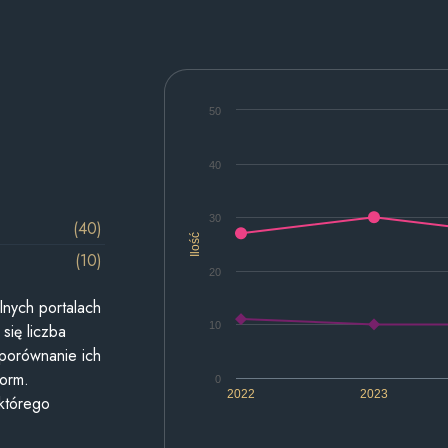
50
40
30
(40)
Ilość
(10)
20
lnych portalach
10
się liczba
 porównanie ich
form.
0
2022
2023
 którego