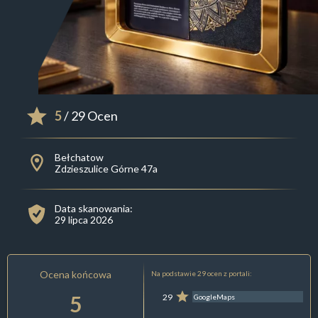
5
/ 29 Ocen
Bełchatow
Zdzieszulice Górne 47a
Data skanowania:
29 lipca 2026
Ocena końcowa
Na podstawie 29 ocen z portali:
5
29
GoogleMaps