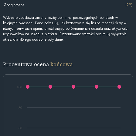
GoogleMaps
(29)
Wykres przedstawia zmiany liczby opinii na poszczególnych portalach w
kolejnych okresach. Dane pokazują, jak kształtowała się liczba recenzji firmy w
różnych serwisach opinii, umożliwiając porównanie ich udziału oraz aktywności
użytkowników na każdej z platform. Prezentowane wartości obejmują wyłącznie
okres, dla którego dostępne były dane.
Procentowa ocena
końcowa
100
80
60