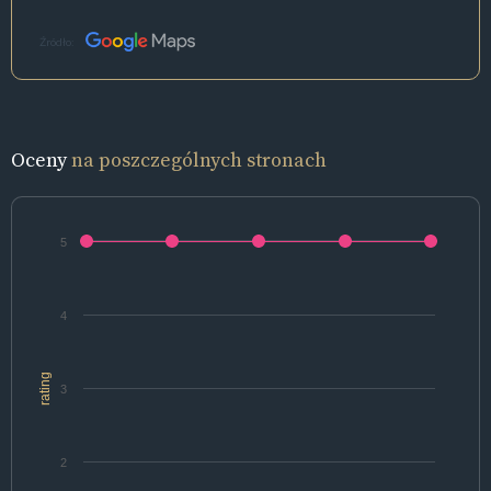
Źródło:
Oceny
na poszczególnych stronach
5
4
rating
3
2