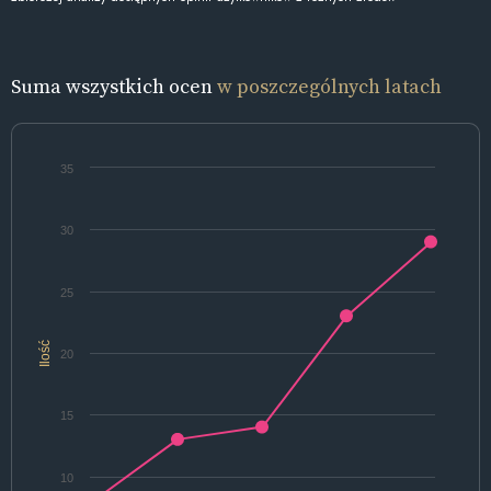
Suma wszystkich ocen
w poszczególnych latach
35
30
25
Ilość
20
15
10